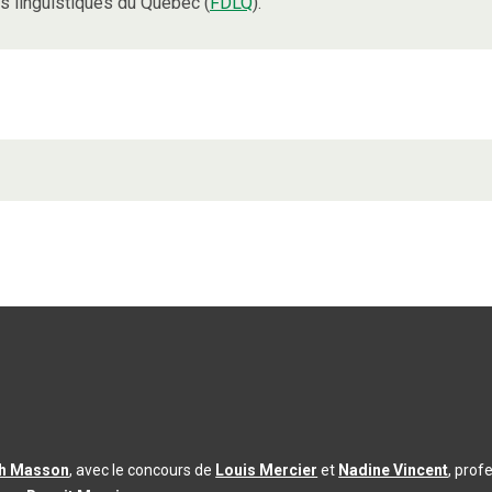
 linguistiques du Québec (
FDLQ
).
th Masson
, avec le concours de
Louis Mercier
et
Nadine Vincent
, prof