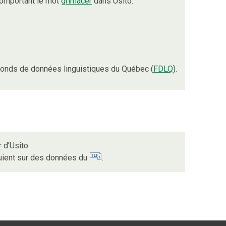
comportant le mot
grimacer
dans Usito.
onds de données linguistiques du Québec (
FDLQ
).
r
d’Usito.
puient sur des données du
.