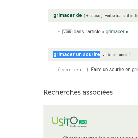
grimacer de
+ cause
verbe
transitif indi
dans l’article «
grimacer
»
VOIR
grimacer un sourire
verbe
intransitif
(emploi tr. dir.)
Faire un sourire en gr
Recherches associées