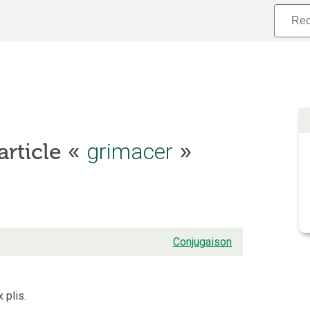
grimacer
article «
»
Conjugaison
 plis.