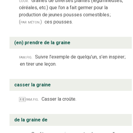
cour.
Graines de diverses plantes (légumineuses,
céréales, etc.) que l’on a fait germer pour la
production de jeunes pousses comestibles
;
(par méton.)
ces pousses.
(en) prendre de la graine
fam.
fig.
Suivre l’exemple de quelqu’un, s’en inspirer
;
en tirer une leçon.
casser la graine
fam.
fig.
Casser la croûte.
F/E
de la graine de