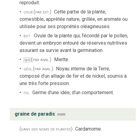
reproduit.
cour.
(par ext.)
Cette partie de la plante,
comestible, apprêtée nature, grillée, en aromate ou
utilisée pour ses propriétés oléagineuses.
bot.
Ovule de la plante qui, fécondé par le pollen,
devient un embryon entouré de réserves nutritives
assurant sa survie avant la germination.
(par anal.)
Miette.
Q/C
géol.
(par anal.)
Noyau interne de la Terre,
composé d’un alliage de fer et de nickel, soumis à
une très forte pression.
fig.
Germe d’une idée, d’un comportement.
graine de paradis
nom
(dans des noms de plantes)
Cardamome.