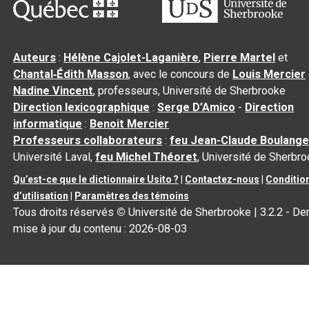
Auteurs
:
Hélène Cajolet-Laganière
,
Pierre Martel
et
Chantal‑Édith Masson
, avec le concours de
Louis Mercier
Nadine Vincent
, professeurs, Université de Sherbrooke
Direction lexicographique
:
Serge D’Amico
-
Direction
informatique
:
Benoit Mercier
Professeurs collaborateurs
:
feu Jean-Claude Boulange
Université Laval,
feu Michel Théoret
, Université de Sherbr
Qu’est-ce que le dictionnaire Usito ?
|
Contactez-nous
|
Conditio
d’utilisation
|
Paramètres des témoins
Tous droits réservés
©
Université de Sherbrooke |
3.2.2
- Der
mise à jour du contenu :
2026-08-03