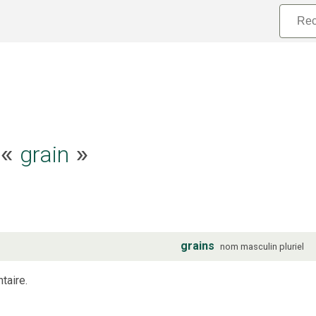
e «
grain
»
grains
nom
masculin
pluriel
taire.