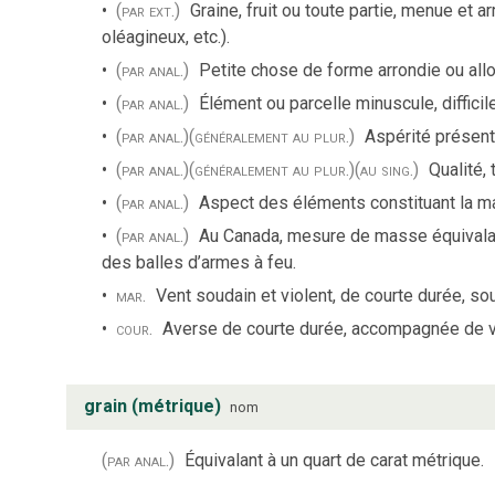
(par ext.)
Graine, fruit ou toute partie, menue et 
oléagineux, etc.).
(par anal.)
Petite chose de forme arrondie ou all
(par anal.)
Élément ou parcelle minuscule, difficile
(par anal.)
(généralement au plur.)
Aspérité présente
(par anal.)
(généralement au plur.)
(au sing.)
Qualité, 
(par anal.)
Aspect des éléments constituant la ma
(par anal.)
Au Canada, mesure de masse équivalant
des balles d’armes à feu.
mar.
Vent soudain et violent, de courte durée, s
cour.
Averse de courte durée, accompagnée de v
grain (métrique)
nom
(par anal.)
Équivalant à un quart de carat métrique.