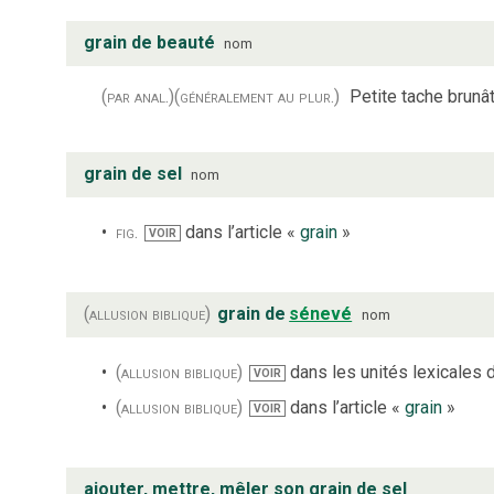
grain de beauté
nom
(par anal.)
(généralement au plur.)
Petite tache brunât
grain de sel
nom
fig.
dans l’article «
grain
»
VOIR
(allusion biblique)
grain de
sénevé
nom
(allusion biblique)
dans les unités lexicales de
VOIR
(allusion biblique)
dans l’article «
grain
»
VOIR
ajouter, mettre, mêler son grain de sel