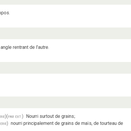
opos.
angle rentrant de l’autre.
rie)
(par ext.)
Nourri surtout de grains
;
erie)
nourri principalement de grains de maïs, de tourteau de