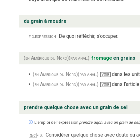
du grain à moudre
fig.
expression
De quoi réfléchir, s’occuper.
(en Amérique du Nord)
(par anal.)
fromage
en grains
(en Amérique du Nord)
(par anal.)
dans les unit
VOIR
(en Amérique du Nord)
(par anal.)
dans l’articl
VOIR
prendre quelque chose avec un grain de sel
L'emploi de l'expression
prendre qqch. avec un grain de sel
fig.
Considérer quelque chose avec doute ou a
Q/C