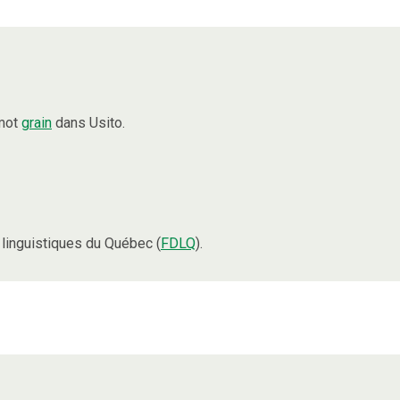
 mot
grain
dans Usito.
linguistiques du Québec (
FDLQ
).