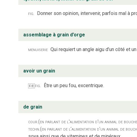
fig.
Donner son opinion, intervenir, parfois mal à pr
assemblage à grain d’orge
menuiserie
Qui requiert un angle aigu d’un côté et un 
avoir un grain
fig.
Être un peu fou, excentrique.
F/E
de grain
cour.
(en parlant de l'alimentation d'un animal de bouche
techn.
(en parlant de l’alimentation d’un animal de bouch
soya ainsi que de vitamines et de minéraux.