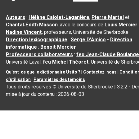
Auteurs
:
Hélène Cajolet-Laganière
,
Pierre Martel
et
Chantal‑Édith Masson
, avec le concours de
Louis Mercier
Nadine Vincent
, professeurs, Université de Sherbrooke
Direction lexicographique
:
Serge D’Amico
-
Direction
informatique
:
Benoit Mercier
Professeurs collaborateurs
:
feu Jean-Claude Boulange
Université Laval,
feu Michel Théoret
, Université de Sherbr
Qu’est-ce que le dictionnaire Usito ?
|
Contactez-nous
|
Conditio
d’utilisation
|
Paramètres des témoins
Tous droits réservés
©
Université de Sherbrooke |
3.2.2
- Der
mise à jour du contenu :
2026-08-03