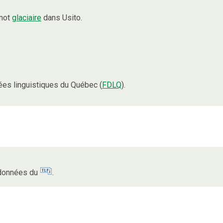
 mot
glaciaire
dans Usito.
es linguistiques du Québec (
FDLQ
).
s données du
.