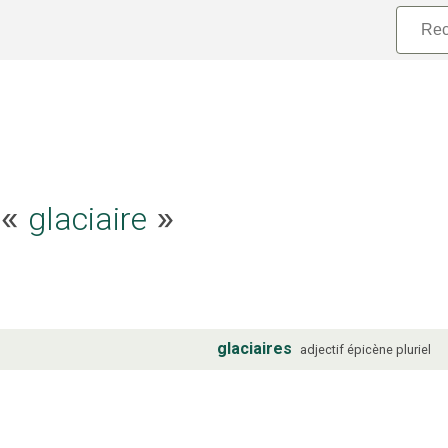
e «
glaciaire
»
glaciaires
adjectif
épicène
pluriel