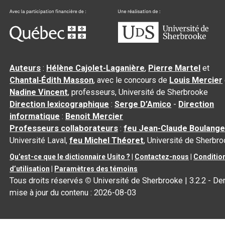
Auteurs
:
Hélène Cajolet-Laganière
,
Pierre Martel
et
Chantal‑Édith Masson
, avec le concours de
Louis Mercier
Nadine Vincent
, professeurs, Université de Sherbrooke
Direction lexicographique
:
Serge D’Amico
-
Direction
informatique
:
Benoit Mercier
Professeurs collaborateurs
:
feu Jean-Claude Boulange
Université Laval,
feu Michel Théoret
, Université de Sherbr
Qu’est-ce que le dictionnaire Usito ?
|
Contactez-nous
|
Conditio
d’utilisation
|
Paramètres des témoins
Tous droits réservés
©
Université de Sherbrooke |
3.2.2
- Der
mise à jour du contenu :
2026-08-03