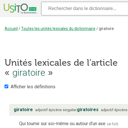
Accueil
/
Toutes les unités lexicales du dictionnaire
/
giratoire
Unités lexicales de l’article
«
giratoire
»
Afficher les définitions
giratoire
giratoires
adjectif
épicène
singulier
adjectif
épicène
Qui tourne sur soi-même ou autour d’un axe.
(
in
TLF
)