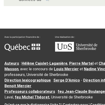
Auteurs
:
Hélène Cajolet-Laganière
,
Pierre Martel
et
Cha
Masson
, avec le concours de
Louis Mercier
et
Nadine Vin
professeurs, Université de Sherbrooke
Direction lexicographique
:
Serge D’Amico
-
Direction i
Benoit Mercier
Professeurs collaborateurs
:
feu Jean-Claude Boulange
Laval,
feu Michel Théoret
, Université de Sherbrooke
Qu’est-ce que le dictionnaire Usito ?
|
Contactez-nous
|
Condition