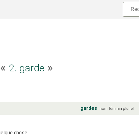
e «
2. garde
»
gardes
nom
féminin
pluriel
quelque chose.