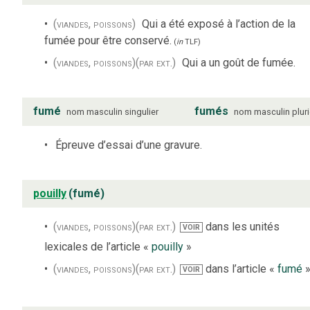
(viandes, poissons)
Qui a été exposé à l’action de la
fumée pour être conservé.
(
in
TLF
)
(viandes, poissons)
(par ext.)
Qui a un goût de fumée.
fumé
fumés
nom
masculin
singulier
nom
masculin
pluri
Épreuve d’essai d’une gravure.
pouilly
(fumé)
(viandes, poissons)
(par ext.)
dans les unités
VOIR
lexicales de l’article «
pouilly
»
(viandes, poissons)
(par ext.)
dans l’article «
fumé
VOIR