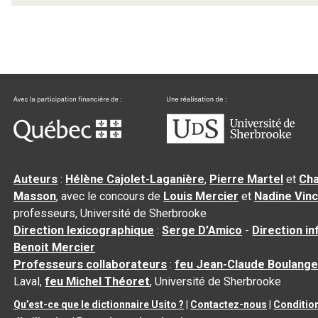
Auteurs
:
Hélène Cajolet-Laganière
,
Pierre Martel
et
Cha
Masson
, avec le concours de
Louis Mercier
et
Nadine Vin
professeurs, Université de Sherbrooke
Direction lexicographique
:
Serge D’Amico
-
Direction i
Benoit Mercier
Professeurs collaborateurs
:
feu Jean-Claude Boulange
Laval,
feu Michel Théoret
, Université de Sherbrooke
Qu’est-ce que le dictionnaire Usito ?
|
Contactez-nous
|
Conditio