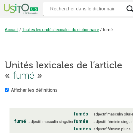
Accueil
/
Toutes les unités lexicales du dictionnaire
/
fumé
Unités lexicales de l’article
«
fumé
»
Afficher les définitions
fumés
adjectif
masculin
plurie
fumé
fumée
adjectif
masculin
singulier
adjectif
féminin
singuli
fumées
adjectif
féminin
pluriel