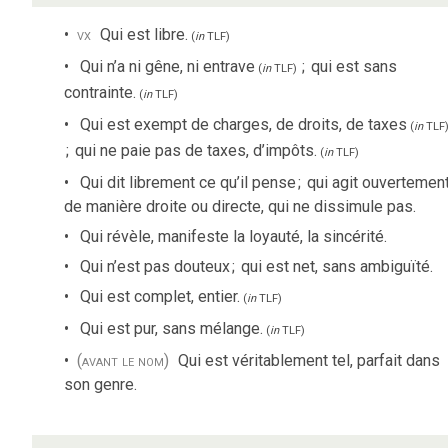
vx
Qui est libre.
(
in
TLF
)
Qui n’a ni gêne, ni entrave
;
qui est sans
(
in
TLF
)
contrainte.
(
in
TLF
)
Qui est exempt de charges, de droits, de taxes
(
in
TLF
;
qui ne paie pas de taxes, d’impôts.
(
in
TLF
)
Qui dit librement ce qu’il pense
;
qui agit ouvertement
de manière droite ou directe, qui ne dissimule pas.
Qui révèle, manifeste la loyauté, la sincérité.
Qui n’est pas douteux
;
qui est net, sans ambiguïté.
Qui est complet, entier.
(
in
TLF
)
Qui est pur, sans mélange.
(
in
TLF
)
(avant le nom)
Qui est véritablement tel, parfait dans
son genre.