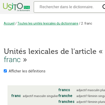
Accueil
/
Toutes les unités lexicales du dictionnaire
/
2. franc
Unités lexicales de l’article «
franc
»
Afficher les définitions
francs
adjectif
masculin
plu
franc
franche
adjectif
masculin
singulier
adjectif
féminin
singu
franches
adjectif
féminin
pluri