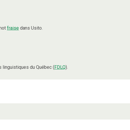
 mot
fraise
dans Usito.
 linguistiques du Québec (
FDLQ
).