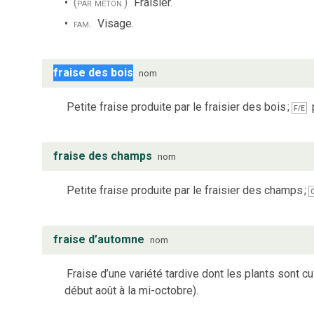
(par méton.)
Fraisier.
fam.
Visage.
fraise des bois
nom
Petite fraise produite par le fraisier des bois
;
F/E
fraise des champs
nom
Petite fraise produite par le fraisier des champs
;
fraise d’automne
nom
Fraise d’une variété tardive dont les plants sont cul
début août à la mi-octobre).