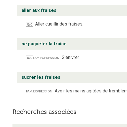
aller aux fraises
Aller cueillir des fraises.
Q/C
se paqueter la fraise
fam.
expression
S’enivrer.
Q/C
sucrer les fraises
fam.
expression
Avoir les mains agitées de tremble
Recherches associées