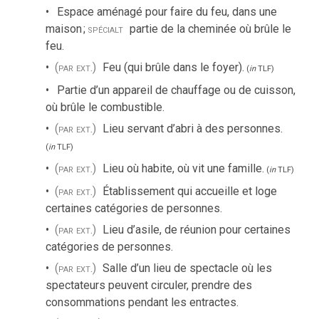
Espace aménagé pour faire du feu, dans une
maison
;
spécialt
partie de la cheminée où brûle le
feu.
(par ext.)
Feu (qui brûle dans le foyer).
(
in
TLF
)
Partie d’un appareil de chauffage ou de cuisson,
où brûle le combustible.
(par ext.)
Lieu servant d’abri à des personnes.
(
in
TLF
)
(par ext.)
Lieu où habite, où vit une famille.
(
in
TLF
)
(par ext.)
Établissement qui accueille et loge
certaines catégories de personnes.
(par ext.)
Lieu d’asile, de réunion pour certaines
catégories de personnes.
(par ext.)
Salle d’un lieu de spectacle où les
spectateurs peuvent circuler, prendre des
consommations pendant les entractes.