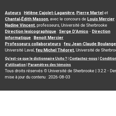
Auteurs
:
Hélène Cajolet-Laganière
,
Pierre Martel
et
Chantal‑Édith Masson
, avec le concours de
Louis Mercier
Nadine Vincent
, professeurs, Université de Sherbrooke
Direction lexicographique
:
Serge D’Amico
-
Direction
informatique
:
Benoit Mercier
Professeurs collaborateurs
:
feu Jean-Claude Boulange
Université Laval,
feu Michel Théoret
, Université de Sherbr
Qu’est-ce que le dictionnaire Usito ?
|
Contactez-nous
|
Conditio
d’utilisation
|
Paramètres des témoins
Tous droits réservés
©
Université de Sherbrooke |
3.2.2
- Der
mise à jour du contenu :
2026-08-03