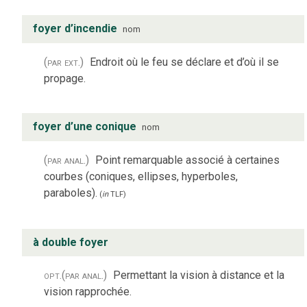
foyer d’incendie
nom
(par ext.)
Endroit où le feu se déclare et d’où il se
propage.
foyer d’une conique
nom
(par anal.)
Point remarquable associé à certaines
courbes (coniques, ellipses, hyperboles,
paraboles).
(
in
TLF
)
à double foyer
opt.
(par anal.)
Permettant la vision à distance et la
vision rapprochée.