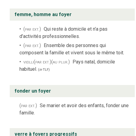
femme, homme au foyer
(par ext.)
Qui reste à domicile et n’a pas
d’activités professionnelles.
(par ext.)
Ensemble des personnes qui
composent la famille et vivent sous le même toit.
vieilli
(par ext.)
(au plur.)
Pays natal, domicile
habituel.
(
in
TLF
)
fonder un foyer
(par ext.)
Se marier et avoir des enfants, fonder une
famille.
verre à foyers progressifs