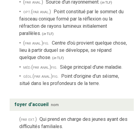
(par anal.)
Source d’un rayonnement.
(
in
TLF
)
opt.
(par anal.)
Point constitué par le sommet du
faisceau conique formé par la réflexion ou la
réfraction de rayons lumineux initialement
parallèles.
(
in
TLF
)
(par anal.)
fig.
Centre d’où provient quelque chose,
lieu à partir duquel se développe, se répand
quelque chose.
(
in
TLF
)
méd.
(par anal.)
fig.
Siège principal d’une maladie.
géol.
(par anal.)
fig.
Point d’origine d’un séisme,
situé dans les profondeurs de la terre.
foyer d’accueil
nom
(par ext.)
Qui prend en charge des jeunes ayant des
difficultés familiales.