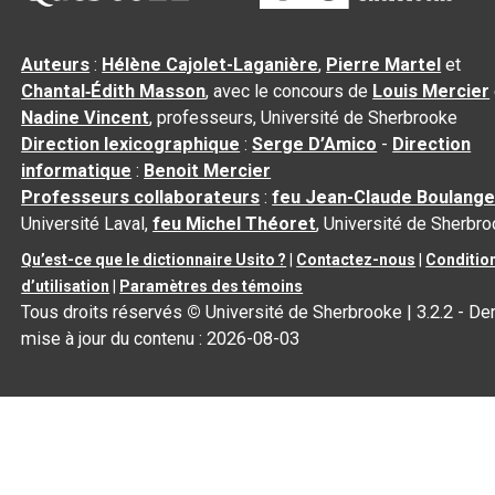
Auteurs
:
Hélène Cajolet-Laganière
,
Pierre Martel
et
Chantal‑Édith Masson
, avec le concours de
Louis Mercier
Nadine Vincent
, professeurs, Université de Sherbrooke
Direction lexicographique
:
Serge D’Amico
-
Direction
informatique
:
Benoit Mercier
Professeurs collaborateurs
:
feu Jean-Claude Boulange
Université Laval,
feu Michel Théoret
, Université de Sherbr
Qu’est-ce que le dictionnaire Usito ?
|
Contactez-nous
|
Conditio
d’utilisation
|
Paramètres des témoins
Tous droits réservés
©
Université de Sherbrooke |
3.2.2
- Der
mise à jour du contenu :
2026-08-03