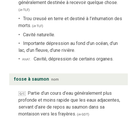
généralement destinée à recevoir quelque chose.
(
in
TLF
)
Trou creusé en terre et destiné à l’inhumation des
morts.
(
in
TLF
)
Cavité naturelle.
Importante dépression au fond d’un océan, d’un
lac, d’un fleuve, d’une rivière.
anat.
Cavité, dépression de certains organes.
fosse à saumon
nom
Partie d’un cours d’eau généralement plus
Q/C
profonde et moins rapide que les eaux adjacentes,
servant d’aire de repos au saumon dans sa
montaison vers les frayères.
(
in
GDT
)