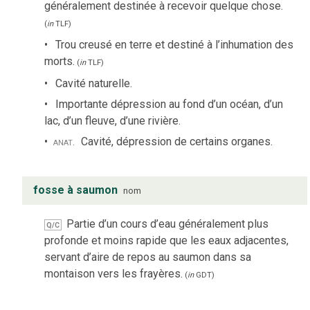
généralement destinée à recevoir quelque chose.
(
in
TLF
)
Trou creusé en terre et destiné à l’inhumation des
morts.
(
in
TLF
)
Cavité naturelle.
Importante dépression au fond d’un océan, d’un
lac, d’un fleuve, d’une rivière.
anat.
Cavité, dépression de certains organes.
fosse à saumon
nom
Partie d’un cours d’eau généralement plus
Q/C
profonde et moins rapide que les eaux adjacentes,
servant d’aire de repos au saumon dans sa
montaison vers les frayères.
(
in
GDT
)