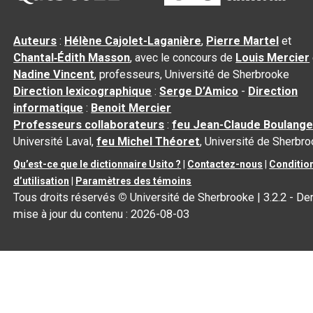
Auteurs
:
Hélène Cajolet-Laganière
,
Pierre Martel
et
Chantal‑Édith Masson
, avec le concours de
Louis Mercier
Nadine Vincent
, professeurs, Université de Sherbrooke
Direction lexicographique
:
Serge D’Amico
-
Direction
informatique
:
Benoit Mercier
Professeurs collaborateurs
:
feu Jean-Claude Boulange
Université Laval,
feu Michel Théoret
, Université de Sherbr
Qu’est-ce que le dictionnaire Usito ?
|
Contactez-nous
|
Conditio
d’utilisation
|
Paramètres des témoins
Tous droits réservés
©
Université de Sherbrooke |
3.2.2
- Der
mise à jour du contenu :
2026-08-03