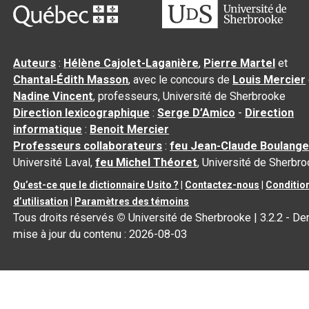
Auteurs
:
Hélène Cajolet-Laganière
,
Pierre Martel
et
Chantal‑Édith Masson
, avec le concours de
Louis Mercier
Nadine Vincent
, professeurs, Université de Sherbrooke
Direction lexicographique
:
Serge D’Amico
-
Direction
informatique
:
Benoit Mercier
Professeurs collaborateurs
:
feu Jean-Claude Boulange
Université Laval,
feu Michel Théoret
, Université de Sherbr
Qu’est-ce que le dictionnaire Usito ?
|
Contactez-nous
|
Conditio
d’utilisation
|
Paramètres des témoins
Tous droits réservés
©
Université de Sherbrooke |
3.2.2
- Der
mise à jour du contenu :
2026-08-03