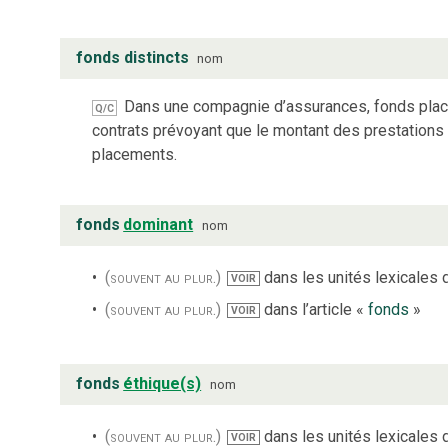
fonds distincts
nom
Dans une compagnie d’assurances, fonds plac
Q/C
contrats prévoyant que le montant des prestation
placements.
fonds
dominant
nom
(souvent au plur.)
dans les unités lexicales d
VOIR
(souvent au plur.)
dans l’article «
fonds
»
VOIR
fonds
éthique(s)
nom
(souvent au plur.)
dans les unités lexicales d
VOIR