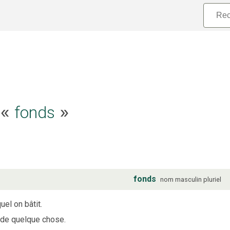
e «
fonds
»
fonds
nom
masculin
pluriel
uel on bâtit.
t de quelque chose.