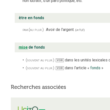
non lucratif, d’un parti politique, etc.
être en fonds
fam.
(au plur.)
Avoir de l’argent.
(
in
TLF
)
mise
de fonds
(souvent au plur.)
dans les unités lexicales d
VOIR
(souvent au plur.)
dans l’article «
fonds
»
VOIR
Recherches associées