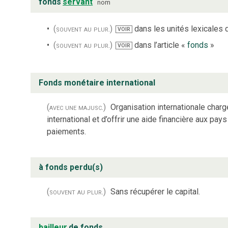
fonds
servant
nom
(souvent au plur.)
dans les unités lexicales d
VOIR
(souvent au plur.)
dans l’article «
fonds
»
VOIR
Fonds monétaire international
(avec une majusc.)
Organisation internationale char
international et d’offrir une aide financière aux p
paiements.
à fonds perdu(s)
(souvent au plur.)
Sans récupérer le capital.
bailleur
de fonds