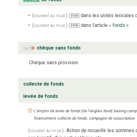
(souvent au plur.)
dans les unités lexicales d
VOIR
(souvent au plur.)
dans l’article «
fonds
»
VOIR
⊗
chèque sans fonds
Q/C
Chèque sans provision.
collecte de fonds
levée de fonds
L'emploi de
levée de fonds
(de l'anglais
fund(-)raising cam
financement, collecte de fonds, campagne de souscription
.
(souvent au plur.)
Action de recueillir les sommes 