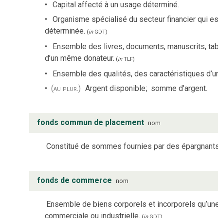
Capital affecté à un usage déterminé.
Organisme spécialisé du secteur financier qui est
déterminée.
(
in
GDT
)
Ensemble des livres, documents, manuscrits, tab
d’un même donateur.
(
in
TLF
)
Ensemble des qualités, des caractéristiques d’
(au plur.)
Argent disponible
;
somme d’argent.
fonds commun de placement
nom
Constitué de sommes fournies par des épargnants e
fonds de commerce
nom
Ensemble de biens corporels et incorporels qu’un
commerciale ou industrielle.
(
in
GDT
)