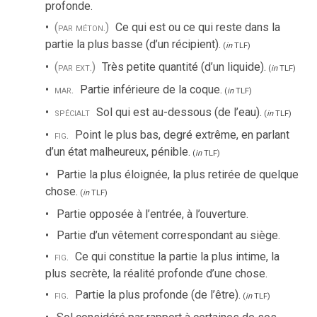
profonde.
(par méton.)
Ce qui est ou ce qui reste dans la
partie la plus basse (d’un récipient).
(
in
TLF
)
(par ext.)
Très petite quantité (d’un liquide).
(
in
TLF
)
mar.
Partie inférieure de la coque.
(
in
TLF
)
spécialt
Sol qui est au-dessous (de l’eau).
(
in
TLF
)
fig.
Point le plus bas, degré extrême, en parlant
d’un état malheureux, pénible.
(
in
TLF
)
Partie la plus éloignée, la plus retirée de quelque
chose.
(
in
TLF
)
Partie opposée à l’entrée, à l’ouverture.
Partie d’un vêtement correspondant au siège.
fig.
Ce qui constitue la partie la plus intime, la
plus secrète, la réalité profonde d’une chose.
fig.
Partie la plus profonde (de l’être).
(
in
TLF
)