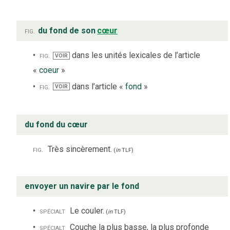
fig.
du fond de son
cœur
fig.
dans les unités lexicales de l’article
VOIR
«
coeur
»
fig.
dans l’article «
fond
»
VOIR
du fond du cœur
fig.
Très sincèrement.
(
in
TLF
)
envoyer un navire par le fond
spécialt
Le couler.
(
in
TLF
)
spécialt
Couche la plus basse, la plus profonde