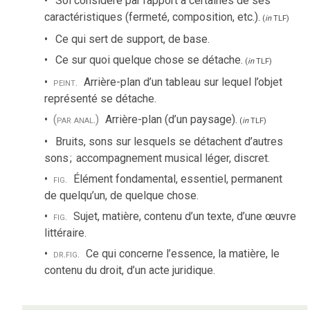
Sol considéré par rapport à certaines de ses
caractéristiques (fermeté, composition, etc.).
(
in
TLF
)
Ce qui sert de support, de base.
Ce sur quoi quelque chose se détache.
(
in
TLF
)
peint.
Arrière-plan d’un tableau sur lequel l’objet
représenté se détache.
(par anal.)
Arrière-plan (d’un paysage).
(
in
TLF
)
Bruits, sons sur lesquels se détachent d’autres
sons
;
accompagnement musical léger, discret.
fig.
Élément fondamental, essentiel, permanent
de quelqu’un, de quelque chose.
fig.
Sujet, matière, contenu d’un texte, d’une œuvre
littéraire.
dr.
fig.
Ce qui concerne l’essence, la matière, le
contenu du droit, d’un acte juridique.