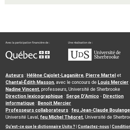
Auteurs
:
Hélène Cajolet-Laganière
,
Pierre Martel
et
Chantal‑Édith Masson
, avec le concours de
Louis Mercier
Nadine Vincent
, professeurs, Université de Sherbrooke
Direction lexicographique
:
Serge D’Amico
-
Direction
informatique
:
Benoit Mercier
Professeurs collaborateurs
:
feu Jean-Claude Boulange
Université Laval,
feu Michel Théoret
, Université de Sherbr
Qu’est-ce que le dictionnaire Usito ?
|
Contactez-nous
|
Conditio