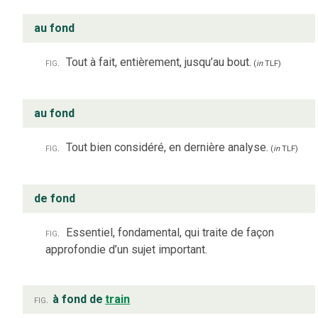
au fond
fig.
Tout à fait, entièrement, jusqu’au bout.
(
in
TLF
)
au fond
fig.
Tout bien considéré, en dernière analyse.
(
in
TLF
)
de fond
fig.
Essentiel, fondamental, qui traite de façon
approfondie d’un sujet important.
fig.
à fond de
train