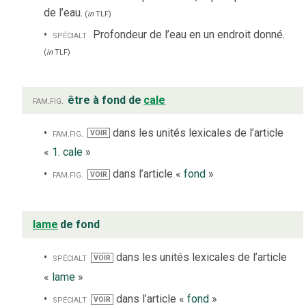
de l’eau.
(
in
TLF
)
spécialt
Profondeur de l’eau en un endroit donné.
(
in
TLF
)
fam.
fig.
être à fond de
cale
fam.
fig.
dans les unités lexicales de l’article
VOIR
«
1. cale
»
fam.
fig.
dans l’article «
fond
»
VOIR
lame
de fond
spécialt
dans les unités lexicales de l’article
VOIR
«
lame
»
spécialt
dans l’article «
fond
»
VOIR