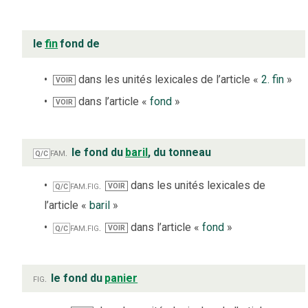
le
fin
fond de
dans les unités lexicales de l’article «
2. fin
»
VOIR
dans l’article «
fond
»
VOIR
fam.
le fond du
baril
, du tonneau
Q/C
fam.
fig.
dans les unités lexicales de
VOIR
Q/C
l’article «
baril
»
fam.
fig.
dans l’article «
fond
»
VOIR
Q/C
fig.
le fond du
panier