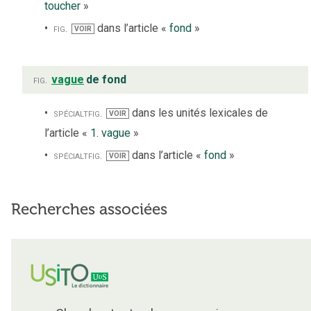
toucher
»
fig.
dans l’article «
fond
»
VOIR
fig.
vague
de fond
spécialt
fig.
dans les unités lexicales de
VOIR
l’article «
1. vague
»
spécialt
fig.
dans l’article «
fond
»
VOIR
Recherches associées