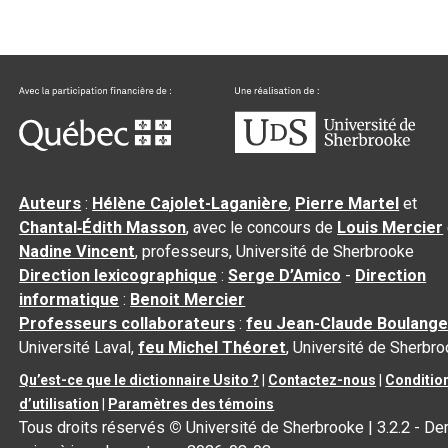
Auteurs
:
Hélène Cajolet-Laganière
,
Pierre Martel
et
Chantal‑Édith Masson
, avec le concours de
Louis Mercier
Nadine Vincent
, professeurs, Université de Sherbrooke
Direction lexicographique
:
Serge D’Amico
-
Direction
informatique
:
Benoit Mercier
Professeurs collaborateurs
:
feu Jean-Claude Boulange
Université Laval,
feu Michel Théoret
, Université de Sherbr
Qu’est-ce que le dictionnaire Usito ?
|
Contactez-nous
|
Conditio
d’utilisation
|
Paramètres des témoins
Tous droits réservés
©
Université de Sherbrooke |
3.2.2
- Der