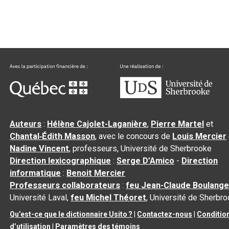
Auteurs
:
Hélène Cajolet-Laganière
,
Pierre Martel
et
Chantal‑Édith Masson
, avec le concours de
Louis Mercier
Nadine Vincent
, professeurs, Université de Sherbrooke
Direction lexicographique
:
Serge D’Amico
-
Direction
informatique
:
Benoit Mercier
Professeurs collaborateurs
:
feu Jean-Claude Boulange
Université Laval,
feu Michel Théoret
, Université de Sherbr
Qu’est-ce que le dictionnaire Usito ?
|
Contactez-nous
|
Conditio
d’utilisation
|
Paramètres des témoins