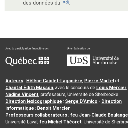
des données du
.
Auteurs
:
Hélène Cajolet-Laganière
,
Pierre Martel
et
Chantal‑Édith Masson
, avec le concours de
Louis Mercier
Nadine Vincent
, professeurs, Université de Sherbrooke
Direction lexicographique
:
Serge D’Amico
-
Direction
informatique
:
Benoit Mercier
Professeurs collaborateurs
:
feu Jean-Claude Boulange
Université Laval,
feu Michel Théoret
, Université de Sherbr