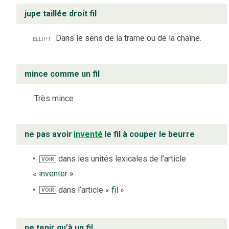
jupe taillée droit fil
ellipt
Dans le sens de la trame ou de la chaîne.
mince comme un fil
Très mince.
ne pas avoir
inventé
le fil à couper le beurre
dans les unités lexicales de l’article
VOIR
«
inventer
»
dans l’article «
fil
»
VOIR
ne tenir qu’à un fil