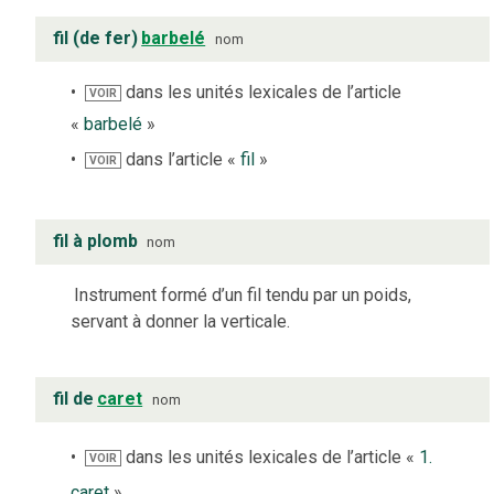
fil (de fer)
barbelé
nom
dans les unités lexicales de l’article
VOIR
«
barbelé
»
dans l’article «
fil
»
VOIR
fil à plomb
nom
Instrument formé d’un fil tendu par un poids,
servant à donner la verticale.
fil de
caret
nom
dans les unités lexicales de l’article «
1.
VOIR
caret
»