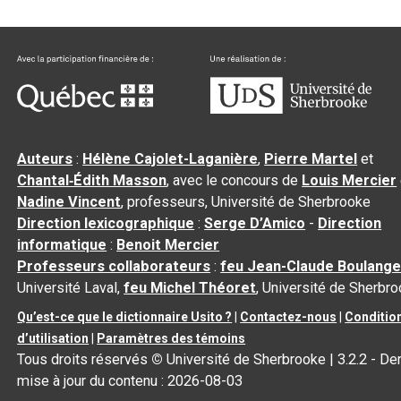
Auteurs
:
Hélène Cajolet-Laganière
,
Pierre Martel
et
Chantal‑Édith Masson
, avec le concours de
Louis Mercier
Nadine Vincent
, professeurs, Université de Sherbrooke
Direction lexicographique
:
Serge D’Amico
-
Direction
informatique
:
Benoit Mercier
Professeurs collaborateurs
:
feu Jean-Claude Boulange
Université Laval,
feu Michel Théoret
, Université de Sherbr
Qu’est-ce que le dictionnaire Usito ?
|
Contactez-nous
|
Conditio
d’utilisation
|
Paramètres des témoins
Tous droits réservés
©
Université de Sherbrooke |
3.2.2
- Der
mise à jour du contenu :
2026-08-03