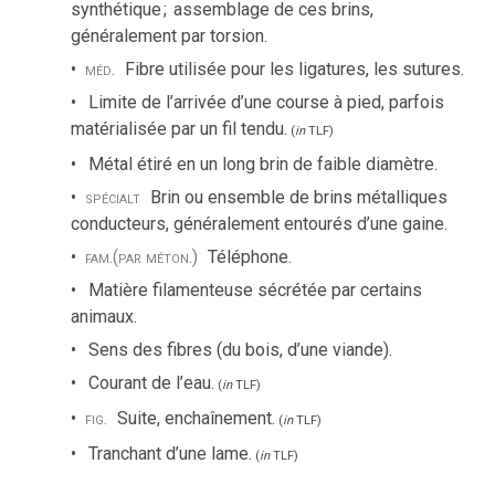
synthétique
;
assemblage de ces brins,
généralement par torsion.
méd.
Fibre utilisée pour les ligatures, les sutures.
Limite de l’arrivée d’une course à pied, parfois
matérialisée par un fil tendu.
(
in
TLF
)
Métal étiré en un long brin de faible diamètre.
spécialt
Brin ou ensemble de brins métalliques
conducteurs, généralement entourés d’une gaine.
fam.
(par méton.)
Téléphone.
Matière filamenteuse sécrétée par certains
animaux.
Sens des fibres (du bois, d’une viande).
Courant de l’eau.
(
in
TLF
)
fig.
Suite, enchaînement.
(
in
TLF
)
Tranchant d’une lame.
(
in
TLF
)