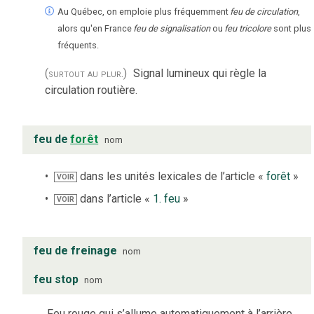
Au Québec, on emploie plus fréquemment
feu de circulation
,
alors qu'en France
feu de signalisation
ou
feu tricolore
sont plus
fréquents.
(surtout au plur.)
Signal lumineux qui règle la
circulation routière.
feu de
forêt
nom
dans les unités lexicales de l’article «
forêt
»
VOIR
dans l’article «
1. feu
»
VOIR
feu de freinage
nom
feu stop
nom
Feu rouge qui s’allume automatiquement à l’arrière