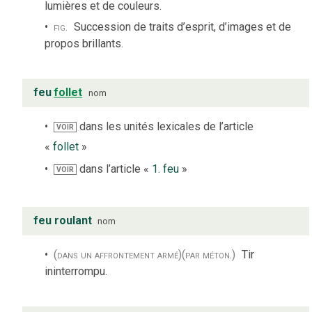
lumières et de couleurs.
fig.
Succession de traits d’esprit, d’images et de
propos brillants.
feu
follet
nom
dans les unités lexicales de l’article
VOIR
«
follet
»
dans l’article «
1. feu
»
VOIR
feu roulant
nom
(dans un affrontement armé)
(par méton.)
Tir
ininterrompu.