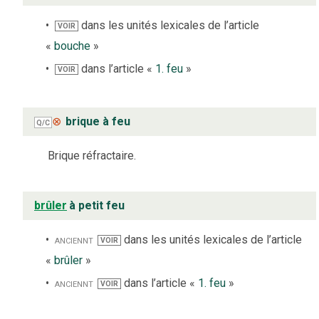
dans les unités lexicales de l’article
VOIR
«
bouche
»
dans l’article «
1. feu
»
VOIR
⊗
brique à feu
Q/C
Brique réfractaire.
brûler
à petit feu
anciennt
dans les unités lexicales de l’article
VOIR
«
brûler
»
anciennt
dans l’article «
1. feu
»
VOIR