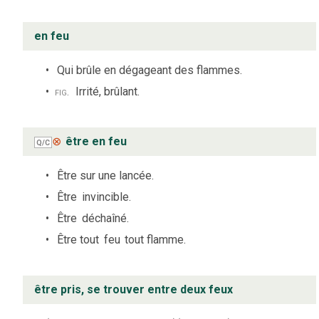
en feu
Qui brûle en dégageant des flammes.
fig.
Irrité, brûlant.
⊗
être en feu
Q/C
Être sur une lancée.
Être
invincible.
Être
déchaîné.
Être tout
feu
tout flamme.
être pris, se trouver entre deux feux