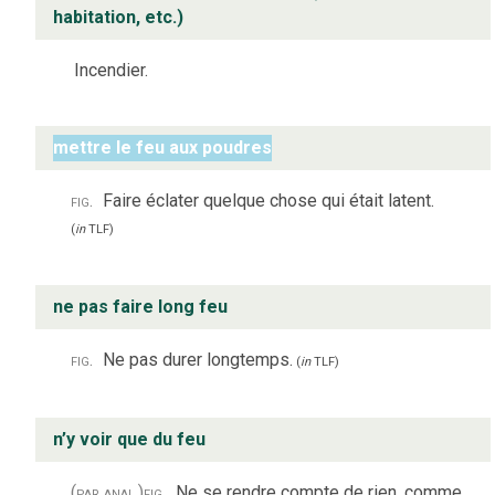
habitation, etc.)
Incendier.
mettre le feu aux poudres
fig.
Faire éclater quelque chose qui était latent.
(
in
TLF
)
ne pas faire long feu
fig.
Ne pas durer longtemps.
(
in
TLF
)
n’y voir que du feu
(par anal.)
fig.
Ne se rendre compte de rien, comme