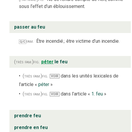
sous l’effet d’un éblouissement.
passer au feu
fam.
Être incendié
;
être victime d’un incendie.
Q/C
(très fam.)
fig.
péter
le feu
(très fam.)
fig.
dans les unités lexicales de
VOIR
l’article «
péter
»
(très fam.)
fig.
dans l’article «
1. feu
»
VOIR
prendre feu
prendre en feu