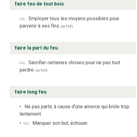
faire feu de tout bois
fig.
Employer tous les moyens possibles pour
parvenir à ses fins.
(
in
TLF
)
faire la part du feu
fig.
Sacrifier certaines choses pour ne pas tout
perdre.
(
in
TLF
)
faire long feu
Ne pas partir, à cause d’une amorce qui brûle trop
lentement.
fig.
Manquer son but, échouer.