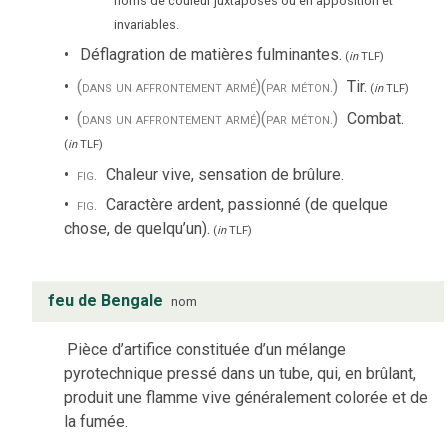
noms de couleur juxtaposés ou en apposition et
invariables.
Déflagration de matières fulminantes.
(
in
TLF
)
(dans un affrontement armé)
(par méton.)
Tir.
(
in
TLF
)
(dans un affrontement armé)
(par méton.)
Combat.
(
in
TLF
)
fig.
Chaleur vive, sensation de brûlure.
fig.
Caractère ardent, passionné (de quelque
chose, de quelqu’un).
(
in
TLF
)
feu de Bengale
nom
Pièce d’artifice constituée d’un mélange
pyrotechnique pressé dans un tube, qui, en brûlant,
produit une flamme vive généralement colorée et de
la fumée.