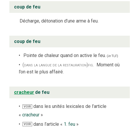
coup de feu
Décharge, détonation d’une arme à feu.
coup de feu
Pointe de chaleur quand on active le feu.
(
in
TLF
)
(dans la langue de la restauration)
fig.
Moment où
l’on est le plus affairé.
cracheur
de feu
dans les unités lexicales de l’article
VOIR
«
cracheur
»
dans l’article «
1. feu
»
VOIR