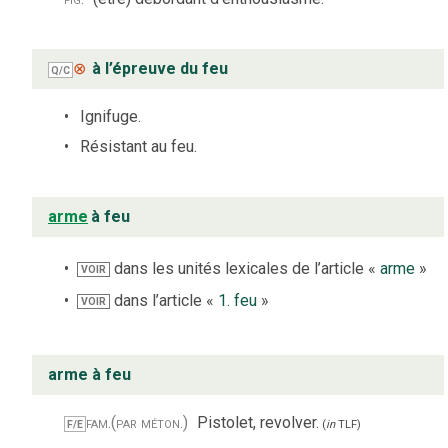
⊗
à l’épreuve du feu
Q/C
Ignifuge.
Résistant au feu.
arme
à feu
dans les unités lexicales de l’article «
arme
»
VOIR
dans l’article «
1. feu
»
VOIR
arme à feu
fam.
(par méton.)
Pistolet, revolver.
F/E
(
in
TLF
)