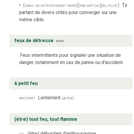
(dans un affrontement armé)
(par méton.)
(au plur.)
Tir
partant de divers côtés pour converger sur une
même cible.
feux de détresse
nom
Feux intermittents pour signaler une situation de
danger, notamment en cas de panne ou d’accident.
à petit feu
anciennt
Lentement.
(
in
TLF
)
(être) tout feu, tout flamme
fig.
(être) débordant d’enthousiasme.