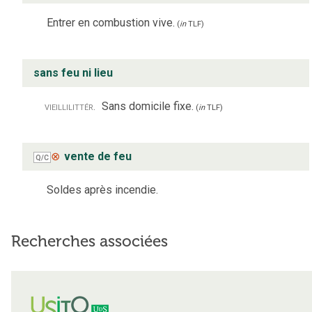
Entrer en combustion vive.
(
in
TLF
)
sans feu ni lieu
vieilli
littér.
Sans domicile fixe.
(
in
TLF
)
⊗
vente de feu
Q/C
Soldes après incendie.
Recherches associées