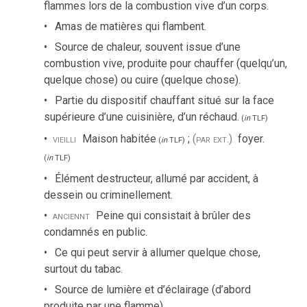
flammes lors de la combustion vive d’un corps.
Amas de matières qui flambent.
Source de chaleur, souvent issue d’une
combustion vive, produite pour chauffer (quelqu’un,
quelque chose) ou cuire (quelque chose).
Partie du dispositif chauffant situé sur la face
supérieure d’une cuisinière, d’un réchaud.
(
in
TLF
)
vieilli
Maison habitée
;
(par ext.)
foyer.
(
in
TLF
)
(
in
TLF
)
Élément destructeur, allumé par accident, à
dessein ou criminellement.
anciennt
Peine qui consistait à brûler des
condamnés en public.
Ce qui peut servir à allumer quelque chose,
surtout du tabac.
Source de lumière et d’éclairage (d’abord
produite par une flamme).