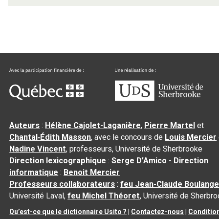
Auteurs
:
Hélène Cajolet-Laganière
,
Pierre Martel
et
Chantal‑Édith Masson
, avec le concours de
Louis Mercier
Nadine Vincent
, professeurs, Université de Sherbrooke
Direction lexicographique
:
Serge D’Amico
-
Direction
informatique
:
Benoit Mercier
Professeurs collaborateurs
:
feu Jean-Claude Boulange
Université Laval,
feu Michel Théoret
, Université de Sherbr
Qu’est-ce que le dictionnaire Usito ?
|
Contactez-nous
|
Conditio