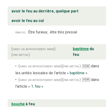
avoir le feu au derrière, quelque part
avoir le feu au cul
fam.
fig.
Être furieux
;
être très pressé
(dans un affrontement armé)
baptême
du
(par méton.)
feu
(dans un affrontement armé)
(par méton.)
dans
VOIR
les unités lexicales de l’article «
baptême
»
(dans un affrontement armé)
(par méton.)
dans
VOIR
l’article «
1. feu
»
bouche
à feu