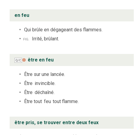
en feu
Qui brûle en dégageant des flammes.
fig.
Irrité, brûlant.
⊗
être en feu
Q/C
Être sur une lancée.
Être
invincible.
Être
déchaîné.
Être tout
feu
tout flamme.
être pris, se trouver entre deux feux