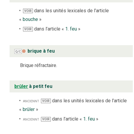
dans les unités lexicales de l’article
VOIR
«
bouche
»
dans l’article «
1. feu
»
VOIR
⊗
brique à feu
Q/C
Brique réfractaire.
brûler
à petit feu
anciennt
dans les unités lexicales de l’article
VOIR
«
brûler
»
anciennt
dans l’article «
1. feu
»
VOIR