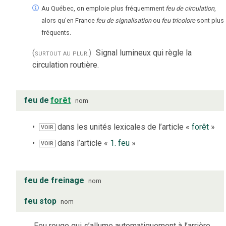
Au Québec, on emploie plus fréquemment
feu de circulation
,
alors qu'en France
feu de signalisation
ou
feu tricolore
sont plus
fréquents.
(surtout au plur.)
Signal lumineux qui règle la
circulation routière.
feu de
forêt
nom
dans les unités lexicales de l’article «
forêt
»
VOIR
dans l’article «
1. feu
»
VOIR
feu de freinage
nom
feu stop
nom
Feu rouge qui s’allume automatiquement à l’arrière