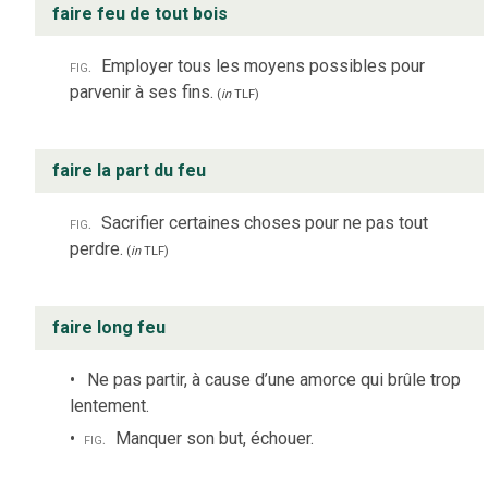
faire feu de tout bois
fig.
Employer tous les moyens possibles pour
parvenir à ses fins.
(
in
TLF
)
faire la part du feu
fig.
Sacrifier certaines choses pour ne pas tout
perdre.
(
in
TLF
)
faire long feu
Ne pas partir, à cause d’une amorce qui brûle trop
lentement.
fig.
Manquer son but, échouer.