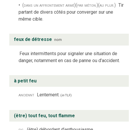
(dans un affrontement armé)
(par méton.)
(au plur.)
Tir
partant de divers côtés pour converger sur une
même cible.
feux de détresse
nom
Feux intermittents pour signaler une situation de
danger, notamment en cas de panne ou d’accident.
à petit feu
anciennt
Lentement.
(
in
TLF
)
(être) tout feu, tout flamme
fig.
(être) débordant d’enthousiasme.