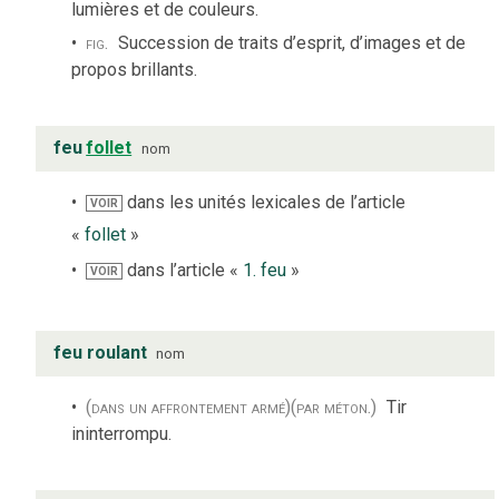
lumières et de couleurs.
fig.
Succession de traits d’esprit, d’images et de
propos brillants.
feu
follet
nom
dans les unités lexicales de l’article
VOIR
«
follet
»
dans l’article «
1. feu
»
VOIR
feu roulant
nom
(dans un affrontement armé)
(par méton.)
Tir
ininterrompu.