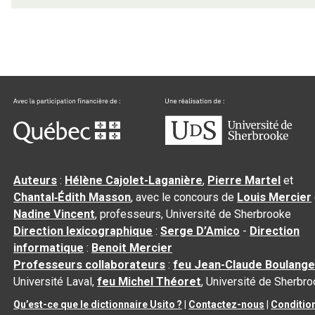
Auteurs
:
Hélène Cajolet-Laganière
,
Pierre Martel
et
Chantal‑Édith Masson
, avec le concours de
Louis Mercier
Nadine Vincent
, professeurs, Université de Sherbrooke
Direction lexicographique
:
Serge D’Amico
-
Direction
informatique
:
Benoit Mercier
Professeurs collaborateurs
:
feu Jean-Claude Boulange
Université Laval,
feu Michel Théoret
, Université de Sherbr
Qu’est-ce que le dictionnaire Usito ?
|
Contactez-nous
|
Conditio