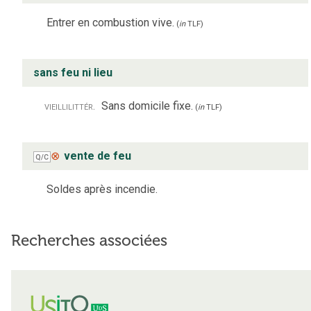
Entrer en combustion vive.
(
in
TLF
)
sans feu ni lieu
vieilli
littér.
Sans domicile fixe.
(
in
TLF
)
⊗
vente de feu
Q/C
Soldes après incendie.
Recherches associées