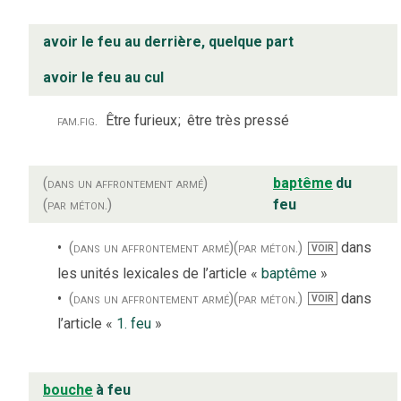
avoir le feu au derrière, quelque part
avoir le feu au cul
fam.
fig.
Être furieux
;
être très pressé
(dans un affrontement armé)
baptême
du
(par méton.)
feu
(dans un affrontement armé)
(par méton.)
dans
VOIR
les unités lexicales de l’article «
baptême
»
(dans un affrontement armé)
(par méton.)
dans
VOIR
l’article «
1. feu
»
bouche
à feu