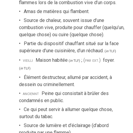
flammes lors de la combustion vive d’un corps.
Amas de matières qui flambent.
Source de chaleur, souvent issue d’une
combustion vive, produite pour chauffer (quelqu’un,
quelque chose) ou cuire (quelque chose).
Partie du dispositif chauffant situé sur la face
supérieure d’une cuisinière, d’un réchaud.
(
in
TLF
)
vieilli
Maison habitée
;
(par ext.)
foyer.
(
in
TLF
)
(
in
TLF
)
Élément destructeur, allumé par accident, à
dessein ou criminellement.
anciennt
Peine qui consistait à brûler des
condamnés en public.
Ce qui peut servir à allumer quelque chose,
surtout du tabac.
Source de lumière et d’éclairage (d’abord
produite par une flamme).