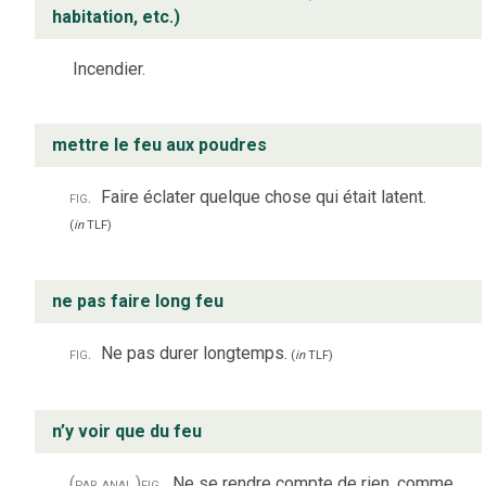
habitation, etc.)
Incendier.
mettre le feu aux poudres
fig.
Faire éclater quelque chose qui était latent.
(
in
TLF
)
ne pas faire long feu
fig.
Ne pas durer longtemps.
(
in
TLF
)
n’y voir que du feu
(par anal.)
fig.
Ne se rendre compte de rien, comme