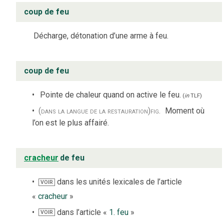
coup de feu
Décharge, détonation d’une arme à feu.
coup de feu
Pointe de chaleur quand on active le feu.
(
in
TLF
)
(dans la langue de la restauration)
fig.
Moment où
l’on est le plus affairé.
cracheur
de feu
dans les unités lexicales de l’article
VOIR
«
cracheur
»
dans l’article «
1. feu
»
VOIR