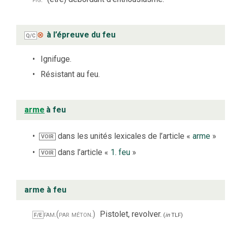
⊗
à l’épreuve du feu
Q/C
Ignifuge.
Résistant au feu.
arme
à feu
dans les unités lexicales de l’article «
arme
»
VOIR
dans l’article «
1. feu
»
VOIR
arme à feu
fam.
(par méton.)
Pistolet, revolver.
F/E
(
in
TLF
)