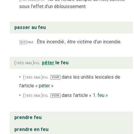
sous l’effet d’un éblouissement.
passer au feu
fam.
Être incendié
;
être victime d’un incendie.
Q/C
(très fam.)
fig.
péter
le feu
(très fam.)
fig.
dans les unités lexicales de
VOIR
l’article «
péter
»
(très fam.)
fig.
dans l’article «
1. feu
»
VOIR
prendre feu
prendre en feu