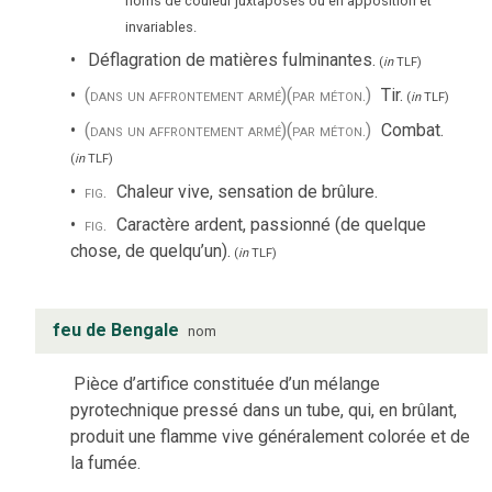
noms de couleur juxtaposés ou en apposition et
invariables.
Déflagration de matières fulminantes.
(
in
TLF
)
(dans un affrontement armé)
(par méton.)
Tir.
(
in
TLF
)
(dans un affrontement armé)
(par méton.)
Combat.
(
in
TLF
)
fig.
Chaleur vive, sensation de brûlure.
fig.
Caractère ardent, passionné (de quelque
chose, de quelqu’un).
(
in
TLF
)
feu de Bengale
nom
Pièce d’artifice constituée d’un mélange
pyrotechnique pressé dans un tube, qui, en brûlant,
produit une flamme vive généralement colorée et de
la fumée.