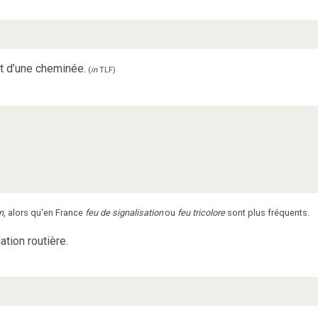
t d’une cheminée.
(
in
TLF
)
n
, alors qu'en France
feu de signalisation
ou
feu tricolore
sont plus fréquents.
ation routière.