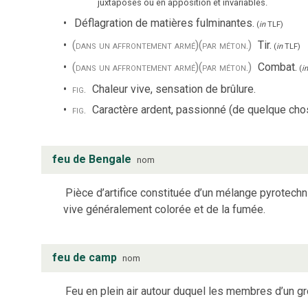
juxtaposés ou en apposition et invariables.
Déflagration de matières fulminantes.
(
in
TLF
)
(dans un affrontement armé)
(par méton.)
Tir.
(
in
TLF
)
(dans un affrontement armé)
(par méton.)
Combat.
(
in
fig.
Chaleur vive, sensation de brûlure.
fig.
Caractère ardent, passionné (de quelque chos
feu de Bengale
nom
Pièce d’artifice constituée d’un mélange pyrotechn
vive généralement colorée et de la fumée.
feu de camp
nom
Feu en plein air autour duquel les membres d’un gr