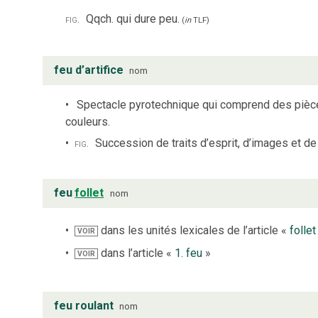
fig.
Qqch. qui dure peu.
(
in
TLF
)
feu d’artifice
nom
Spectacle pyrotechnique qui comprend des pièces
couleurs.
fig.
Succession de traits d’esprit, d’images et de 
feu
follet
nom
dans les unités lexicales de l’article «
follet
VOIR
dans l’article «
1. feu
»
VOIR
feu roulant
nom