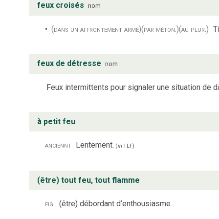
feux croisés
nom
(dans un affrontement armé)
(par méton.)
(au plur.)
T
feux de détresse
nom
Feux intermittents pour signaler une situation de 
à petit feu
anciennt
Lentement.
(
in
TLF
)
(être) tout feu, tout flamme
fig.
(être) débordant d’enthousiasme.