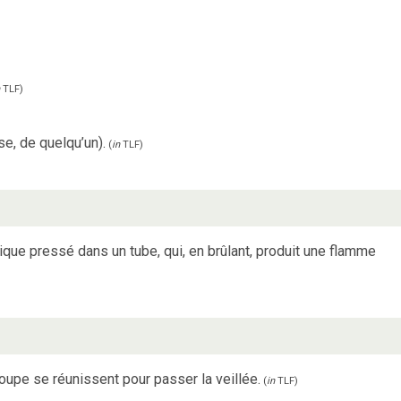
TLF
)
e, de quelqu’un).
(
in
TLF
)
ique pressé dans un tube, qui, en brûlant, produit une flamme
oupe se réunissent pour passer la veillée.
(
in
TLF
)