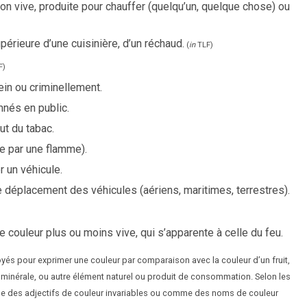
n vive, produite pour chauffer (quelqu’un, quelque chose) ou
upérieure d’une cuisinière, d’un réchaud.
(
in
TLF
)
F
)
ein ou criminellement.
mnés en public.
ut du tabac.
te par une flamme).
r un véhicule.
le déplacement des véhicules (aériens, maritimes, terrestres).
ne couleur plus ou moins vive, qui s’apparente à celle du feu.
és pour exprimer une couleur par comparaison avec la couleur d’un fruit,
e minérale, ou autre élément naturel ou produit de consommation. Selon les
e des adjectifs de couleur invariables ou comme des noms de couleur