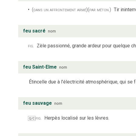
(dans un affrontement armé)
(par méton.)
Tir ininter
feu sacré
nom
fig.
Zèle passionné, grande ardeur pour quelque c
feu Saint-Elme
nom
Étincelle due à l’électricité atmosphérique, qui se 
feu sauvage
nom
fig.
Herpès localisé sur les lèvres.
Q/C