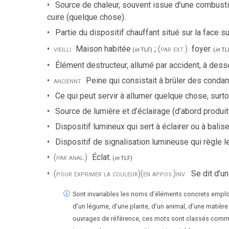
Source de chaleur, souvent issue d’une combustio
cuire (quelque chose).
Partie du dispositif chauffant situé sur la face s
vieilli
Maison habitée
;
(par ext.)
foyer.
(
in
TLF
)
(
in
TL
Élément destructeur, allumé par accident, à dess
anciennt
Peine qui consistait à brûler des conda
Ce qui peut servir à allumer quelque chose, surto
Source de lumière et d’éclairage (d’abord produi
Dispositif lumineux qui sert à éclairer ou à balise
Dispositif de signalisation lumineuse qui règle 
(par anal.)
Éclat.
(
in
TLF
)
(pour exprimer la couleur)
(en appos.)
inv.
Se dit d’u
Sont invariables les noms d’éléments concrets employ
d’un légume, d’une plante, d’un animal, d’une matièr
ouvrages de référence, ces mots sont classés comm