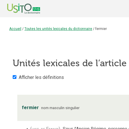
Accueil
/
Toutes les unités lexicales du dictionnaire
/
fermier
Unités lexicales de l’articl
Afficher les définitions
fermier
nom
masculin
singulier
(hist. de France)
Sous l’Ancien Régime, personne q