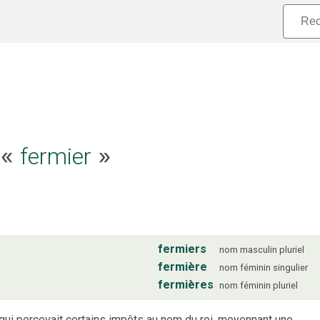
fermier
e «
»
fermiers
nom
masculin
pluriel
fermière
nom
féminin
singulier
fermières
nom
féminin
pluriel
ui percevait certains impôts au nom du roi, moyennant une