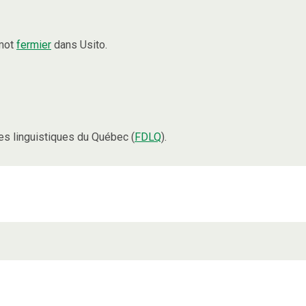
 mot
fermier
dans Usito.
s linguistiques du Québec (
FDLQ
).