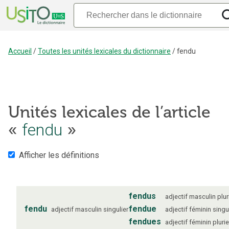
Accueil
/
Toutes les unités lexicales du dictionnaire
/
fendu
Unités lexicales de l’article
fendu
«
»
Afficher les définitions
fendus
adjectif
masculin
plur
fendu
fendue
adjectif
masculin
singulier
adjectif
féminin
singu
fendues
adjectif
féminin
plurie