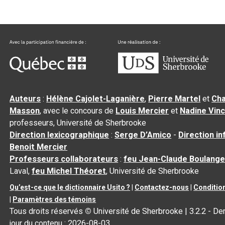
Auteurs
:
Hélène Cajolet-Laganière
,
Pierre Martel
et
Cha
Masson
, avec le concours de
Louis Mercier
et
Nadine Vin
professeurs, Université de Sherbrooke
Direction lexicographique
:
Serge D’Amico
-
Direction i
Benoit Mercier
Professeurs collaborateurs
:
feu Jean-Claude Boulange
Laval,
feu Michel Théoret
, Université de Sherbrooke
Qu’est-ce que le dictionnaire Usito ?
|
Contactez-nous
|
Condition
|
Paramètres des témoins
Tous droits réservés
©
Université de Sherbrooke |
3.2.2
- Der
jour du contenu :
2026-08-03