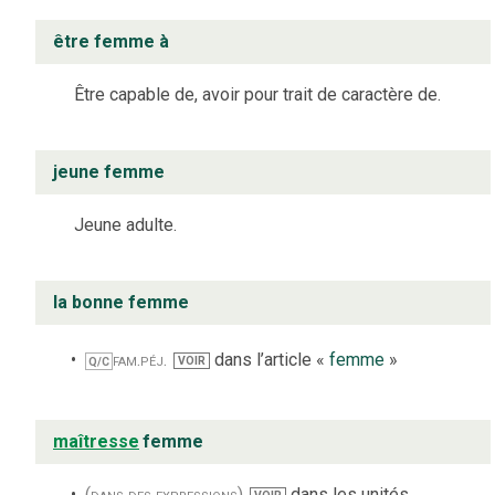
être femme à
Être capable de, avoir pour trait de caractère de.
jeune femme
Jeune adulte.
la bonne femme
fam.
péj.
dans l’article «
femme
»
VOIR
Q/C
maîtresse
femme
(dans des expressions)
dans les unités