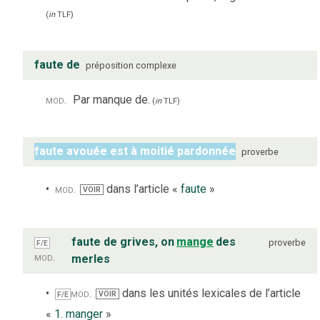
(
in
TLF
)
faute de
préposition complexe
mod.
Par manque de.
(
in
TLF
)
faute avouée est à moitié pardonnée
proverbe
mod.
dans l’article «
faute
»
VOIR
faute de grives, on
mange
des
proverbe
F/E
mod.
merles
mod.
dans les unités lexicales de l’article
VOIR
F/E
«
1. manger
»