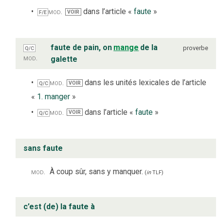
mod.
dans l’article «
faute
»
VOIR
F/E
faute de pain, on
mange
de la
proverbe
Q/C
mod.
galette
mod.
dans les unités lexicales de l’article
VOIR
Q/C
«
1. manger
»
mod.
dans l’article «
faute
»
VOIR
Q/C
sans faute
mod.
À coup sûr, sans y manquer.
(
in
TLF
)
c’est (de) la faute à