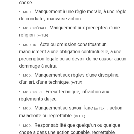
chose.
mod.
Manquement à une règle morale, à une règle
de conduite
;
mauvaise action.
mod.
spécialt
Manquement aux préceptes d’une
religion.
(
in
TLF
)
mod.
dr.
Acte ou omission constituant un
manquement à une obligation contractuelle, à une
prescription légale ou au devoir de ne causer aucun
dommage à autrui.
mod.
Manquement aux règles d’une discipline,
d’un art, d’une technique.
(
in
TLF
)
mod.
sport
Erreur technique, infraction aux
règlements du jeu.
mod.
Manquement au savoir-faire
;
action
(
in
TLF
)
maladroite ou regrettable.
(
in
TLF
)
mod.
Responsabilité que quelqu’un ou quelque
chose a dans une action coupable, regrettable.