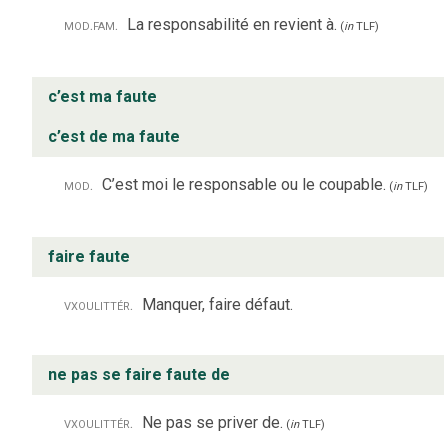
mod.
fam.
La responsabilité en revient à.
(
in
TLF
)
c’est ma faute
c’est de ma faute
mod.
C’est moi le responsable ou le coupable.
(
in
TLF
)
faire faute
vx
ou
littér.
Manquer, faire défaut.
ne pas se faire faute de
vx
ou
littér.
Ne pas se priver de.
(
in
TLF
)