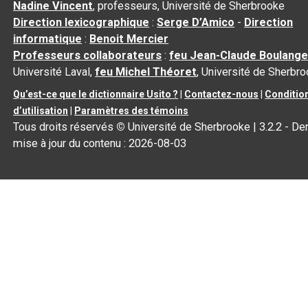
Nadine Vincent
, professeurs, Université de Sherbrooke
Direction lexicographique
:
Serge D’Amico
-
Direction
informatique
:
Benoit Mercier
Professeurs collaborateurs
:
feu Jean-Claude Boulange
Université Laval,
feu Michel Théoret
, Université de Sherbr
Qu’est-ce que le dictionnaire Usito ?
|
Contactez-nous
|
Conditio
d’utilisation
|
Paramètres des témoins
Tous droits réservés
©
Université de Sherbrooke |
3.2.2
- Der
mise à jour du contenu :
2026-08-03