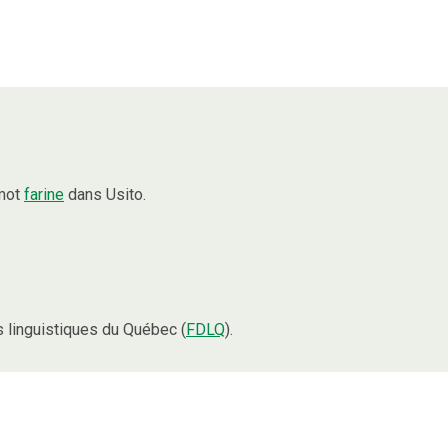
 mot
farine
dans Usito.
linguistiques du Québec (
FDLQ
).