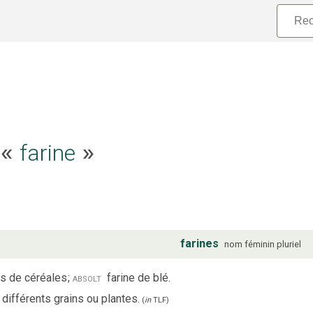
e «
farine
»
farines
nom
féminin
pluriel
ns de céréales
;
absolt
farine de blé.
 différents grains ou plantes.
(
in
TLF
)