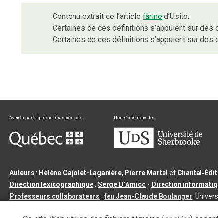
Contenu extrait de l’article
farine
d’Usito.
Certaines de ces définitions s’appuient sur de
Certaines de ces définitions s’appuient sur de
Auteurs
:
Hélène Cajolet-Laganière
,
Pierre Martel
et
Chantal‑Édi
Direction lexicographique
:
Serge D’Amico
-
Direction informati
Professeurs collaborateurs
:
feu Jean-Claude Boulanger
, Univers
Qu’est-ce que le dictionnaire Usito ?
|
Contactez-nous
|
Condition