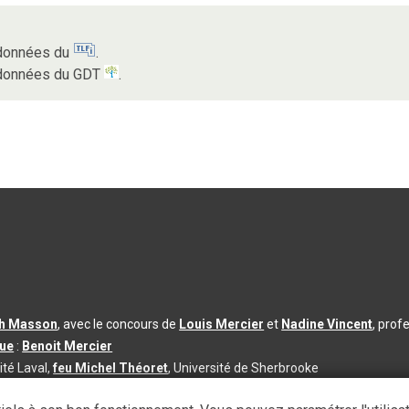
s données du
.
s données du GDT
.
th Masson
, avec le concours de
Louis Mercier
et
Nadine Vincent
, prof
que
:
Benoit Mercier
ité Laval,
feu Michel Théoret
, Université de Sherbrooke
s d’utilisation
|
Paramètres des témoins