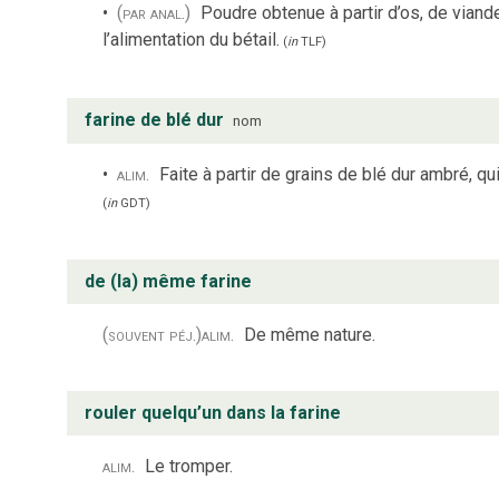
(par anal.)
Poudre obtenue à partir d’os, de vian
l’alimentation du bétail.
(
in
TLF
)
farine de blé dur
nom
alim.
Faite à partir de grains de blé dur ambré, q
(
in
GDT
)
de (la) même farine
(souvent péj.)
alim.
De même nature.
rouler quelqu’un dans la farine
alim.
Le tromper.