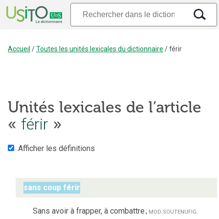
Accueil
/
Toutes les unités lexicales du dictionnaire
/
férir
Unités lexicales de l’article
«
férir
»
Afficher les définitions
sans coup férir
Sans avoir à frapper, à combattre
;
mod.
soutenu
fig.