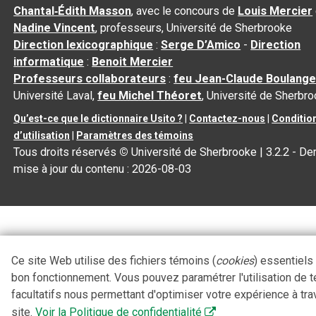
Chantal‑Édith Masson
, avec le concours de
Louis Mercier
Nadine Vincent
, professeurs, Université de Sherbrooke
Direction lexicographique
:
Serge D’Amico
-
Direction
informatique
:
Benoit Mercier
Professeurs collaborateurs
:
feu Jean-Claude Boulange
Université Laval,
feu Michel Théoret
, Université de Sherbr
Qu’est-ce que le dictionnaire Usito ?
|
Contactez-nous
|
Conditio
d’utilisation
|
Paramètres des témoins
Tous droits réservés
©
Université de Sherbrooke |
3.2.2
- Der
mise à jour du contenu :
2026-08-03
Ce site Web utilise des fichiers témoins (
cookies
) essentiels
bon fonctionnement. Vous pouvez paramétrer l'utilisation de 
facultatifs nous permettant d'optimiser votre expérience à tra
site.
Voir la Politique de confidentialité