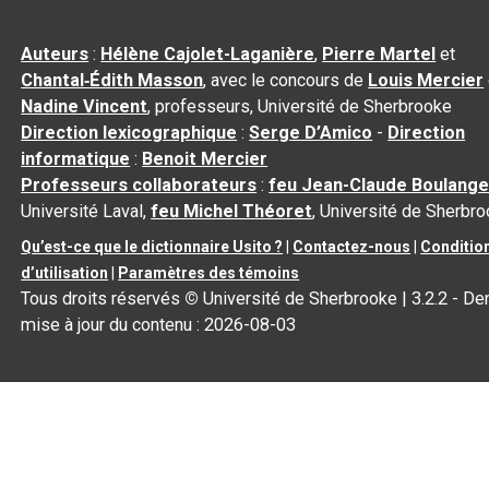
Auteurs
:
Hélène Cajolet-Laganière
,
Pierre Martel
et
Chantal‑Édith Masson
, avec le concours de
Louis Mercier
Nadine Vincent
, professeurs, Université de Sherbrooke
Direction lexicographique
:
Serge D’Amico
-
Direction
informatique
:
Benoit Mercier
Professeurs collaborateurs
:
feu Jean-Claude Boulange
Université Laval,
feu Michel Théoret
, Université de Sherbr
Qu’est-ce que le dictionnaire Usito ?
|
Contactez-nous
|
Conditio
d’utilisation
|
Paramètres des témoins
Tous droits réservés
©
Université de Sherbrooke |
3.2.2
- Der
mise à jour du contenu :
2026-08-03