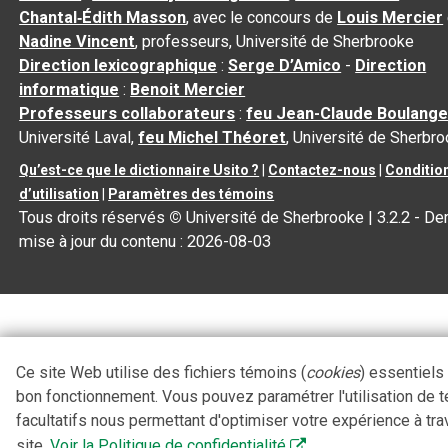
Chantal‑Édith Masson
, avec le concours de
Louis Mercier
Nadine Vincent
, professeurs, Université de Sherbrooke
Direction lexicographique
:
Serge D’Amico
-
Direction
informatique
:
Benoit Mercier
Professeurs collaborateurs
:
feu Jean-Claude Boulange
Université Laval,
feu Michel Théoret
, Université de Sherbr
Qu’est-ce que le dictionnaire Usito ?
|
Contactez-nous
|
Conditio
d’utilisation
|
Paramètres des témoins
Tous droits réservés
©
Université de Sherbrooke |
3.2.2
- Der
mise à jour du contenu :
2026-08-03
Ce site Web utilise des fichiers témoins (
cookies
) essentiels
bon fonctionnement. Vous pouvez paramétrer l'utilisation de 
facultatifs nous permettant d'optimiser votre expérience à tra
site.
Voir la Politique de confidentialité