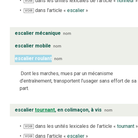
dans les unités lexicales de l’article «
honneur
»
VOIR
dans l’article «
escalier
»
VOIR
escalier mécanique
nom
escalier mobile
nom
escalier roulant
nom
Dont les marches, mues par un mécanisme
d’entraînement, transportent l’usager sans effort de sa
part.
escalier
tournant
, en colimaçon, à vis
nom
dans les unités lexicales de l’article «
tournant
VOIR
dans l’article «
escalier
»
VOIR