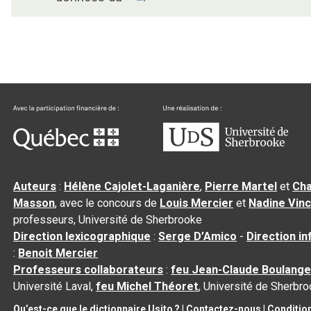
Auteurs
:
Hélène Cajolet-Laganière
,
Pierre Martel
et
Cha
Masson
, avec le concours de
Louis Mercier
et
Nadine Vin
professeurs, Université de Sherbrooke
Direction lexicographique
:
Serge D’Amico
-
Direction i
:
Benoit Mercier
Professeurs collaborateurs
:
feu Jean-Claude Boulange
Université Laval,
feu Michel Théoret
, Université de Sherbr
Qu’est-ce que le dictionnaire Usito ?
|
Contactez-nous
|
Conditio