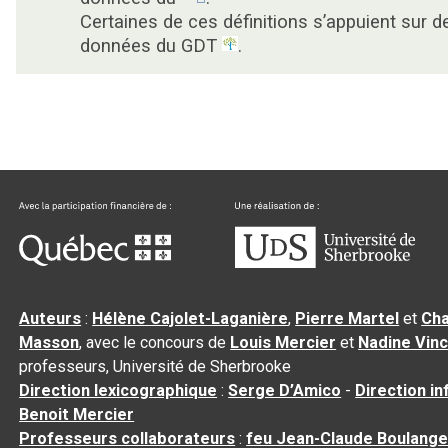
Certaines de ces définitions s’appuient sur d
données du GDT
.
Auteurs
:
Hélène Cajolet-Laganière
,
Pierre Martel
et
Cha
Masson
, avec le concours de
Louis Mercier
et
Nadine Vin
professeurs, Université de Sherbrooke
Direction lexicographique
:
Serge D’Amico
-
Direction i
Benoit Mercier
Professeurs collaborateurs
:
feu Jean-Claude Boulange