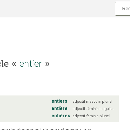
entier
cle «
»
entiers
adjectif
masculin
pluriel
entière
adjectif
féminin
singulier
entières
adjectif
féminin
pluriel
e son développement, de son extension.