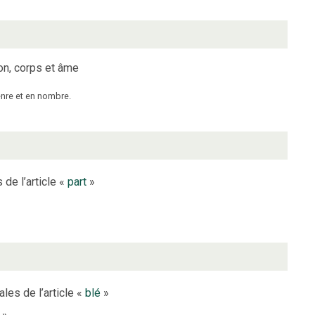
ion, corps et âme
genre et en nombre.
 de l’article «
part
»
les de l’article «
blé
»