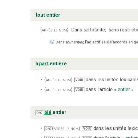
tout entier
(après le nom)
Dans sa totalité
;
sans restrict
Dans
tout entier
, l'adjectif seul s'accorde en 
à
part
entière
(après le nom)
dans les unités lexicales
VOIR
(après le nom)
dans l’article «
entier
»
VOIR
blé
entier
Q/C
(après le nom)
dans les unités lexica
VOIR
Q/C