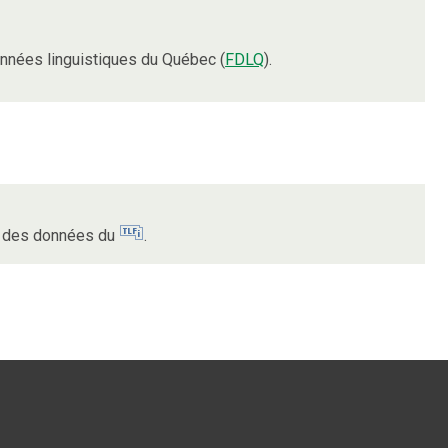
nnées linguistiques du Québec (
FDLQ
).
ur des données du
.