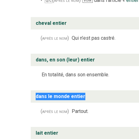
(après le nom)
dans l’article «
entier
VOIR
Q/C
cheval entier
(après le nom)
Qui n’est pas castré.
dans, en son (leur) entier
En totalité, dans son ensemble.
dans le monde entier
(après le nom)
Partout.
lait entier