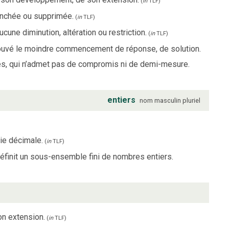
(
in
TLF
)
ranchée ou supprimée.
(
in
TLF
)
ucune diminution, altération ou restriction.
(
in
TLF
)
rouvé le moindre commencement de réponse, de solution.
es, qui n’admet pas de compromis ni de demi-mesure.
entiers
nom
masculin
pluriel
ie décimale.
(
in
TLF
)
finit un sous-ensemble fini de nombres entiers.
on extension.
(
in
TLF
)