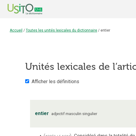
Accueil
/
Toutes les unités lexicales du dictionnaire
/
entier
Unités lexicales de l’arti
Afficher les définitions
entier
adjectif
masculin
singulier
(après le nom)
Considéré dans la totalité d