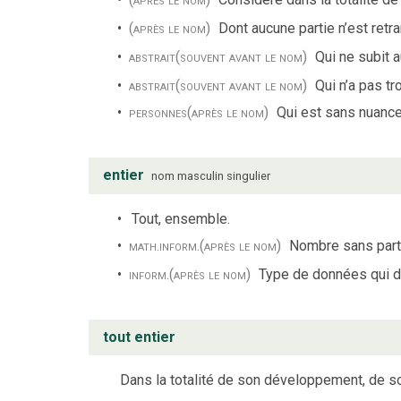
(après le nom)
Dont aucune partie n’est ret
abstrait
(souvent avant le nom)
Qui ne subit a
abstrait
(souvent avant le nom)
Qui n’a pas t
personnes
(après le nom)
Qui est sans nuanc
entier
nom
masculin
singulier
Tout, ensemble.
math.
inform.
(après le nom)
Nombre sans part
inform.
(après le nom)
Type de données qui dé
tout entier
Dans la totalité de son développement, de s