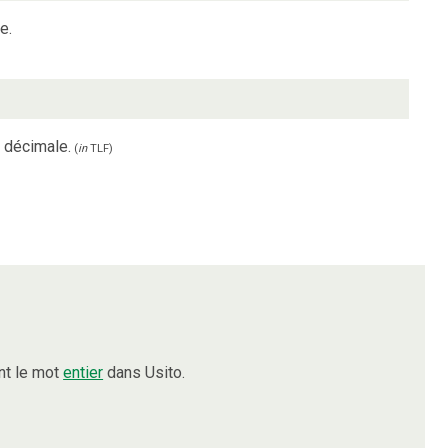
e.
 décimale.
(
in
TLF
)
nt le mot
entier
dans Usito.