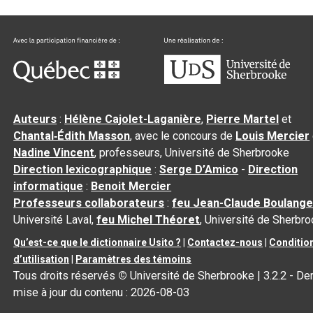
Auteurs
:
Hélène Cajolet-Laganière
,
Pierre Martel
et
Chantal‑Édith Masson
, avec le concours de
Louis Mercier
Nadine Vincent
, professeurs, Université de Sherbrooke
Direction lexicographique
:
Serge D’Amico
-
Direction
informatique
:
Benoit Mercier
Professeurs collaborateurs
:
feu Jean-Claude Boulange
Université Laval,
feu Michel Théoret
, Université de Sherbr
Qu’est-ce que le dictionnaire Usito ?
|
Contactez-nous
|
Conditio
d’utilisation
|
Paramètres des témoins
Tous droits réservés
©
Université de Sherbrooke |
3.2.2
- Der
mise à jour du contenu :
2026-08-03