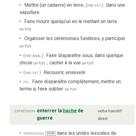
Mettre (un cadavre) en terre
;
(par ext.)
dans une
sépulture.
Faire mourir quelqu’un en le mettant en terre.
(
in
TLF
)
Organiser les cérémonies funèbres, y participer.
(
in
TLF
)
(par anal.)
Faire disparaître sous, dans quelque
chose
;
cacher à la vue
(
in
TLF
)
(
in
TLF
)
(par ext.)
Recouvrir, ensevelir.
fig.
Faire disparaître complètement, mettre un
terme à, faire oublier.
(
in
TLF
)
expression
enterrer la
hache
de
verbe
transitif
guerre
direct
expression
dans les unités lexicales de
VOIR