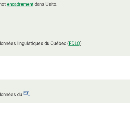
 mot
encadrement
dans Usito.
onnées linguistiques du Québec (
FDLQ
).
s données du
.