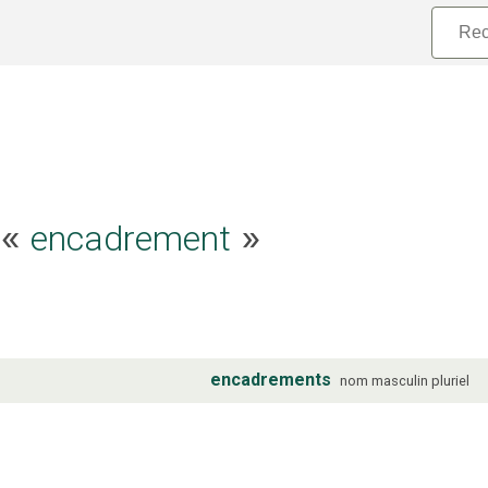
e «
encadrement
»
encadrements
nom
masculin
pluriel