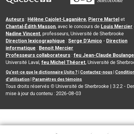
Auteurs
:
Hélène Cajolet-Laganière
,
Pierre Martel
et
Chantal‑Édith Masson
, avec le concours de
Louis Mercier
Nadine Vincent
, professeurs, Université de Sherbrooke
Direction lexicographique
:
Serge D’Amico
-
Direction
informatique
:
Benoit Mercier
Professeurs collaborateurs
:
feu Jean-Claude Boulange
Université Laval,
feu Michel Théoret
, Université de Sherbr
Qu’est-ce que le dictionnaire Usito ?
|
Contactez-nous
|
Conditio
d’utilisation
|
Paramètres des témoins
Tous droits réservés
©
Université de Sherbrooke |
3.2.2
- Der
mise à jour du contenu :
2026-08-03