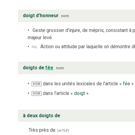
doigt d’honneur
nom
Geste grossier d’injure, de mépris, consistant à 
majeur levé.
fig.
Action ou attitude par laquelle on démontre 
doigts de
fée
nom
dans les unités lexicales de l’article «
fée
»
VOIR
dans l’article «
doigt
»
VOIR
à deux doigts de
Très près de.
(
in
TLF
)