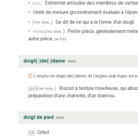
zool.
Extrémité articulée des membres de certai
Unité de mesure grossièrement évaluée à l’épais
(par anal.)
Se dit de ce qui a la forme d’un doigt.
techn.
(par anal.)
Petite pièce, généralement métal
autre pièce.
(
in
TLF
)
doigt(-)de(-)dame
nom
L’emploi de
doigt(-)de(-)dame
, de l'anglais
lady finger
, est 
(par anal.)
Biscuit à texture moelleuse, qui abso
Q/C
préparation d’une charlotte, d’un tiramisu.
doigt de pied
nom
Orteil.
F/E