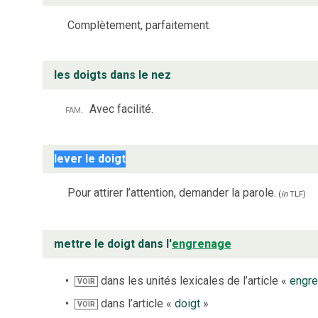
Complètement, parfaitement.
les doigts dans le nez
fam.
Avec facilité.
lever le doigt
Pour attirer l’attention, demander la parole.
(
in
TLF
)
mettre le doigt dans l'
engrenage
dans les unités lexicales de l’article «
engr
VOIR
dans l’article «
doigt
»
VOIR