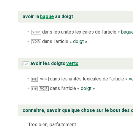
avoir la
bague
au doigt
dans les unités lexicales de l’article «
bagu
VOIR
dans l’article «
doigt
»
VOIR
avoir les doigts
verts
F/E
dans les unités lexicales de l’article «
ve
VOIR
F/E
dans l’article «
doigt
»
VOIR
F/E
connaître, savoir quelque chose sur le bout des 
Très bien, parfaitement.