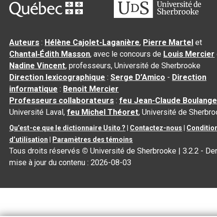
Auteurs
:
Hélène Cajolet-Laganière
,
Pierre Martel
et
Chantal‑Édith Masson
, avec le concours de
Louis Mercier
Nadine Vincent
, professeurs, Université de Sherbrooke
Direction lexicographique
:
Serge D’Amico
-
Direction
informatique
:
Benoit Mercier
Professeurs collaborateurs
:
feu Jean-Claude Boulange
Université Laval,
feu Michel Théoret
, Université de Sherbr
Qu’est-ce que le dictionnaire Usito ?
|
Contactez-nous
|
Conditio
d’utilisation
|
Paramètres des témoins
Tous droits réservés
©
Université de Sherbrooke |
3.2.2
- Der
mise à jour du contenu :
2026-08-03