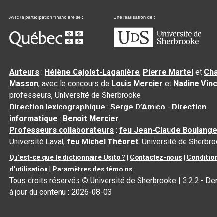
Auteurs
:
Hélène Cajolet-Laganière
,
Pierre Martel
et
Cha
Masson
, avec le concours de
Louis Mercier
et
Nadine Vin
professeurs, Université de Sherbrooke
Direction lexicographique
:
Serge D’Amico
-
Direction
informatique
:
Benoit Mercier
Professeurs collaborateurs
:
feu Jean-Claude Boulange
Université Laval,
feu Michel Théoret
, Université de Sherbr
Qu’est-ce que le dictionnaire Usito ?
|
Contactez-nous
|
Conditio
d’utilisation
|
Paramètres des témoins
Tous droits réservés
©
Université de Sherbrooke |
3.2.2
- De
à jour du contenu :
2026-08-03