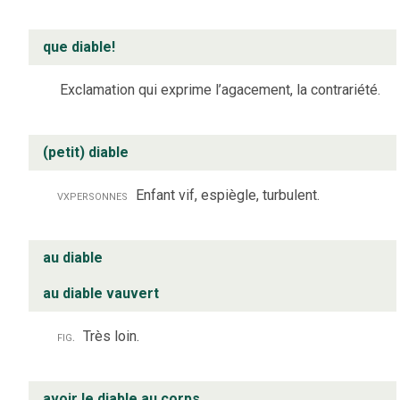
que diable!
Exclamation qui exprime l’agacement, la contrariété.
(petit) diable
vx
personnes
Enfant vif, espiègle, turbulent.
au diable
au diable vauvert
fig.
Très loin.
avoir le diable au corps