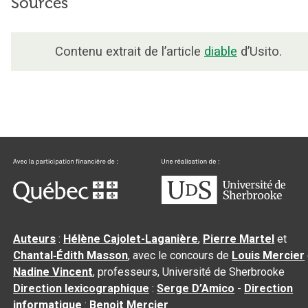
Sources
Contenu extrait de l’article
diable
d’Usito.
Auteurs
:
Hélène Cajolet-Laganière
,
Pierre Martel
et
Chantal‑Édith Masson
, avec le concours de
Louis Mercier
Nadine Vincent
, professeurs, Université de Sherbrooke
Direction lexicographique
:
Serge D’Amico
-
Direction
informatique
:
Benoit Mercier