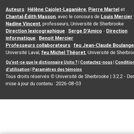
Auteurs
:
Hélène Cajolet-Laganière
,
Pierre Martel
et
Chantal‑Édith Masson
, avec le concours de
Louis Mercier
Nadine Vincent
, professeurs, Université de Sherbrooke
Direction lexicographique
:
Serge D’Amico
-
Direction
informatique
:
Benoit Mercier
Professeurs collaborateurs
:
feu Jean-Claude Boulange
Université Laval,
feu Michel Théoret
, Université de Sherbr
Qu’est-ce que le dictionnaire Usito ?
|
Contactez-nous
|
Conditio
d’utilisation
|
Paramètres des témoins
Tous droits réservés
©
Université de Sherbrooke |
3.2.2
- Der
mise à jour du contenu :
2026-08-03