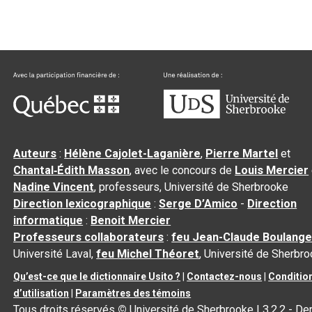
Auteurs
:
Hélène Cajolet-Laganière
,
Pierre Martel
et
Chantal‑Édith Masson
, avec le concours de
Louis Mercier
Nadine Vincent
, professeurs, Université de Sherbrooke
Direction lexicographique
:
Serge D’Amico
-
Direction
informatique
:
Benoit Mercier
Professeurs collaborateurs
:
feu Jean-Claude Boulange
Université Laval,
feu Michel Théoret
, Université de Sherbr
Qu’est-ce que le dictionnaire Usito ?
|
Contactez-nous
|
Conditio
d’utilisation
|
Paramètres des témoins
Tous droits réservés
©
Université de Sherbrooke |
3.2.2
- Der