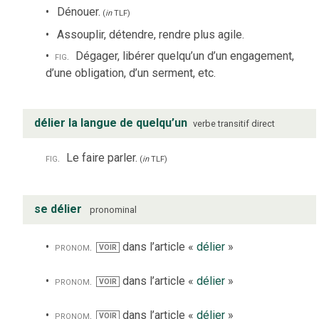
Dénouer.
(
in
TLF
)
Assouplir, détendre, rendre plus agile.
fig.
Dégager, libérer quelqu’un d’un engagement,
d’une obligation, d’un serment, etc.
délier la langue de quelqu’un
verbe
transitif direct
fig.
Le faire parler.
(
in
TLF
)
se délier
pronominal
pronom.
dans l’article «
délier
»
VOIR
pronom.
dans l’article «
délier
»
VOIR
pronom.
dans l’article «
délier
»
VOIR