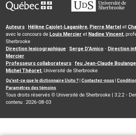
Auteurs
:
Hélène Cajolet-Laganière
,
Pierre Martel
et
Cha
avec le concours de
Louis Mercier
et
Nadine Vincent
, pro
Sherbrooke
Direction lexicographique
:
Serge D’Amico
-
Direction i
Mercier
Professeurs collaborateurs
:
feu Jean-Claude Boulange
Michel Théoret
, Université de Sherbrooke
Qu’est-ce que le dictionnaire Usito ?
|
Contactez-nous
|
Condition
Paramètres des témoins
Tous droits réservés
©
Université de Sherbrooke |
3.2.2
- Der
contenu :
2026-08-03