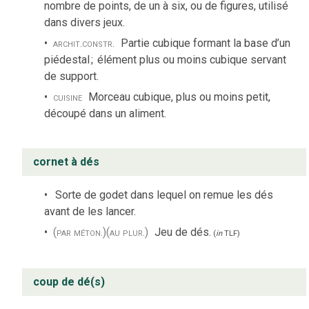
nombre de points, de un à six, ou de figures, utilisé
dans divers jeux.
archit.
constr.
Partie cubique formant la base d’un
piédestal
;
élément plus ou moins cubique servant
de support.
cuisine
Morceau cubique, plus ou moins petit,
découpé dans un aliment.
cornet à dés
Sorte de godet dans lequel on remue les dés
avant de les lancer.
(par méton.)
(au plur.)
Jeu de dés.
(
in
TLF
)
coup de dé(s)