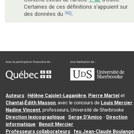
Certaines de ces définitions s’appuient sur
des données du
.
Auteurs
:
Hélène Cajolet-Laganière
,
Pierre Martel
et
Chantal‑Édith Masson
, avec le concours de
Louis Mercier
Nadine Vincent
, professeurs, Université de Sherbrooke
Direction lexicographique
:
Serge D’Amico
-
Direction
informatique
:
Benoit Mercier
Professeurs collaborateurs
:
feu Jean-Claude Boulange