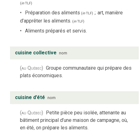
(
in
TLF
)
Préparation des aliments
;
art, manière
(
in
TLF
)
d’apprêter les aliments.
(
in
TLF
)
Aliments préparés et servis.
cuisine collective
nom
(au Québec)
Groupe communautaire qui prépare des
plats économiques.
cuisine d’été
nom
(au Québec)
Petite pièce peu isolée, attenante au
bâtiment principal d’une maison de campagne, où,
en été, on prépare les aliments.