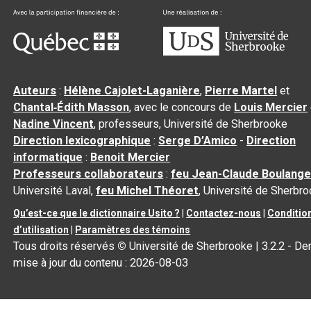
Auteurs
:
Hélène Cajolet-Laganière
,
Pierre Martel
et
Chantal‑Édith Masson
, avec le concours de
Louis Mercier
Nadine Vincent
, professeurs, Université de Sherbrooke
Direction lexicographique
:
Serge D’Amico
-
Direction
informatique
:
Benoit Mercier
Professeurs collaborateurs
:
feu Jean-Claude Boulange
Université Laval,
feu Michel Théoret
, Université de Sherbr
Qu’est-ce que le dictionnaire Usito ?
|
Contactez-nous
|
Conditio
d’utilisation
|
Paramètres des témoins
Tous droits réservés
©
Université de Sherbrooke |
3.2.2
- Der
mise à jour du contenu :
2026-08-03