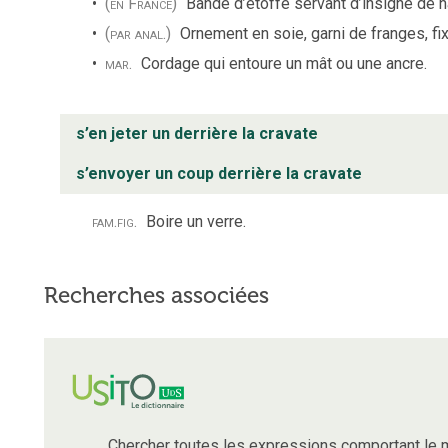
(en France)
Bande d’étoffe servant d’insigne de h
(par anal.)
Ornement en soie, garni de franges, fi
mar.
Cordage qui entoure un mât ou une ancre.
s’en jeter un derrière la cravate
s’envoyer un coup derrière la cravate
fam.
fig.
Boire un verre.
Recherches associées
Chercher toutes les expressions comportant le