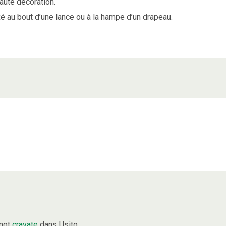
aute décoration.
xé au bout d’une lance ou à la hampe d’un drapeau.
 mot
cravate
dans Usito.