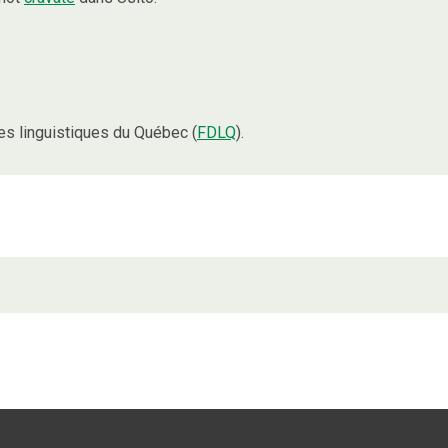
s linguistiques du Québec (
FDLQ
).