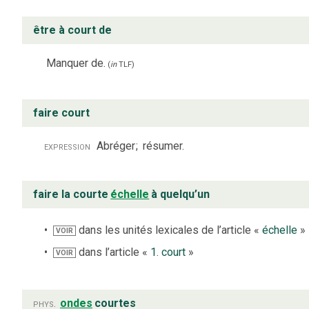
être à court de
Manquer de.
(
in
TLF
)
faire court
expression
Abréger
;
résumer.
faire la courte
échelle
à quelqu’un
dans les unités lexicales de l’article «
échelle
»
VOIR
dans l’article «
1. court
»
VOIR
phys.
ondes
courtes