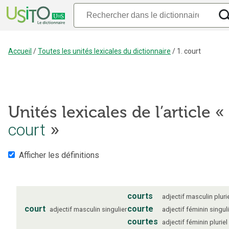
Accueil
/
Toutes les unités lexicales du dictionnaire
/
1. court
Unités lexicales de l’article «
court
»
Afficher les définitions
courts
adjectif
masculin
pluri
court
courte
adjectif
masculin
singulier
adjectif
féminin
singul
courtes
adjectif
féminin
pluriel