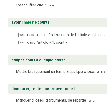
S’essouffler vite.
(
in
TLF
)
avoir l'
haleine
courte
dans les unités lexicales de l’article «
haleine
»
VOIR
dans l’article «
1. court
»
VOIR
couper court à quelque chose
Mettre brusquement un terme à quelque chose.
(
in
TLF
)
demeurer, rester, se trouver court
Manquer d’idées, d’arguments, de repartie.
(
in
TLF
)