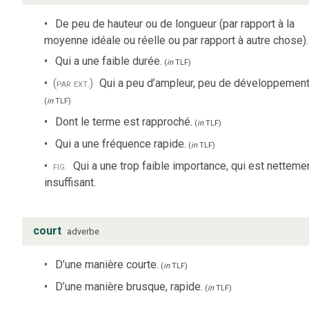
De peu de hauteur ou de longueur (par rapport à la
moyenne idéale ou réelle ou par rapport à autre chose).
Qui a une faible durée.
(
in
TLF
)
(par ext.)
Qui a peu d’ampleur, peu de développement
(
in
TLF
)
Dont le terme est rapproché.
(
in
TLF
)
Qui a une fréquence rapide.
(
in
TLF
)
fig.
Qui a une trop faible importance, qui est netteme
insuffisant.
court
adverbe
D’une manière courte.
(
in
TLF
)
D’une manière brusque, rapide.
(
in
TLF
)