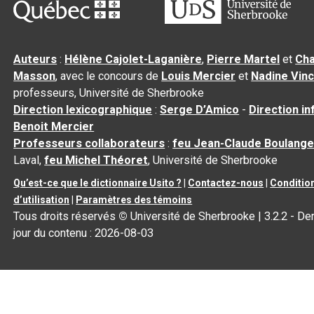
Auteurs
:
Hélène Cajolet-Laganière
,
Pierre Martel
et
Cha
Masson
, avec le concours de
Louis Mercier
et
Nadine Vin
professeurs, Université de Sherbrooke
Direction lexicographique
:
Serge D’Amico
-
Direction i
Benoit Mercier
Professeurs collaborateurs
:
feu Jean-Claude Boulange
Laval,
feu Michel Théoret
, Université de Sherbrooke
Qu’est-ce que le dictionnaire Usito ?
|
Contactez-nous
|
Conditio
d’utilisation
|
Paramètres des témoins
Tous droits réservés
©
Université de Sherbrooke |
3.2.2
- Der
jour du contenu :
2026-08-03